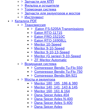
Запчасти для КПП
Фильтра и осушители
Тормозная система
Запчасти для редукторов и мостов
Инструмент
Каталоги PDF
Трансмиссия
Eaton FS-5205A Transmissions
Eaton RTO-11715
Eaton FRO-15210C
Eaton RTO-16908LL
Meritor 10-Speed
Meritor 9-10-Speed
Meritor 9-10-13-Speed
Meritor (G series) 9-10-Speed
ZF Meritor Automatic
Воздушная система
Compressor Bendix Tu-Flo 550
Compressor Bendix Tu-Flo 750
Compressor Bendix BA-921
Мосты и редуктора
Meritor 180, 185, 186 & 380
Meritor 140, 141, 143 & 145
Meritor 160, 161 & 164
Dana Spicer Axles 404
Dana Spicer Axles N-400
Dana Spicer Axles S-400
Dana Spicer Axles