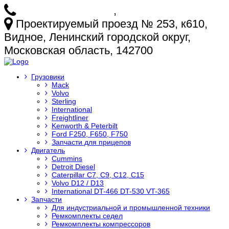
+7 (925) 772-25-73
,
+7 (925) 499-20-29
Проектируемый проезд № 253, к610,
Видное, Ленинский городской округ,
Московская область, 142700
Грузовики
Mack
Volvo
Sterling
International
Freightliner
Kenworth & Peterbilt
Ford F250, F650, F750
Запчасти для прицепов
Двигатель
Cummins
Detroit Diesel
Caterpillar C7, C9, C12, C15
Volvo D12 / D13
International DT-466 DT-530 VT-365
Запчасти
Для индустриальной и промышленной техники
Ремкомплекты седел
Ремкомплекты компрессоров