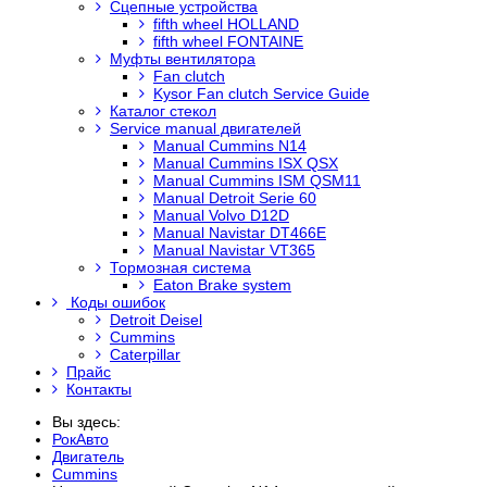
Сцепные устройства
fifth wheel HOLLAND
fifth wheel FONTAINE
Муфты вентилятора
Fan clutch
Kysor Fan clutch Service Guide
Каталог стекол
Service manual двигателей
Manual Cummins N14
Manual Cummins ISX QSX
Manual Cummins ISM QSM11
Manual Detroit Serie 60
Manual Volvo D12D
Manual Navistar DT466E
Manual Navistar VT365
Тормозная система
Eaton Brake system
Коды ошибок
Detroit Deisel
Cummins
Caterpillar
Прайс
Контакты
Вы здесь:
РокАвто
Двигатель
Cummins