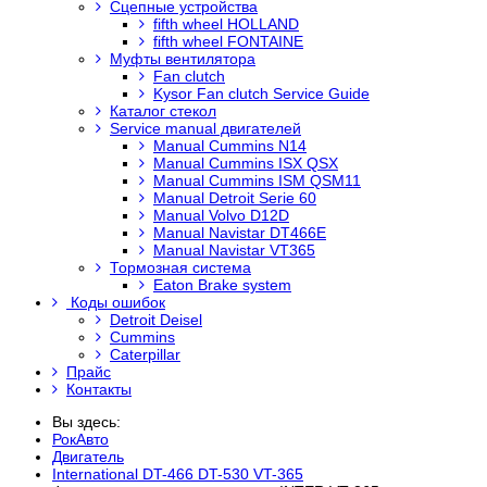
Сцепные устройства
fifth wheel HOLLAND
fifth wheel FONTAINE
Муфты вентилятора
Fan clutch
Kysor Fan clutch Service Guide
Каталог стекол
Service manual двигателей
Manual Cummins N14
Manual Cummins ISX QSX
Manual Cummins ISM QSM11
Manual Detroit Serie 60
Manual Volvo D12D
Manual Navistar DT466E
Manual Navistar VT365
Тормозная система
Eaton Brake system
Коды ошибок
Detroit Deisel
Cummins
Caterpillar
Прайс
Контакты
Вы здесь:
РокАвто
Двигатель
International DT-466 DT-530 VT-365