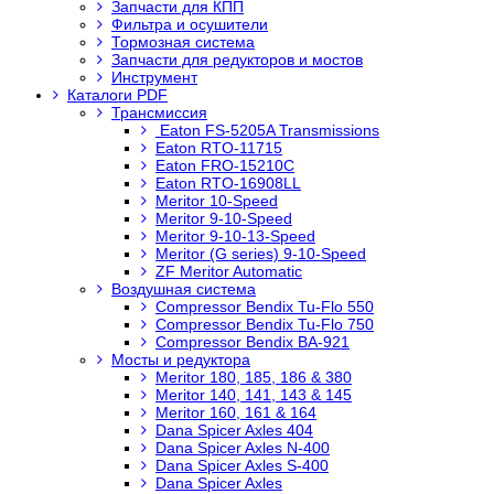
Запчасти для КПП
Фильтра и осушители
Тормозная система
Запчасти для редукторов и мостов
Инструмент
Каталоги PDF
Трансмиссия
Eaton FS-5205A Transmissions
Eaton RTO-11715
Eaton FRO-15210C
Eaton RTO-16908LL
Meritor 10-Speed
Meritor 9-10-Speed
Meritor 9-10-13-Speed
Meritor (G series) 9-10-Speed
ZF Meritor Automatic
Воздушная система
Compressor Bendix Tu-Flo 550
Compressor Bendix Tu-Flo 750
Compressor Bendix BA-921
Мосты и редуктора
Meritor 180, 185, 186 & 380
Meritor 140, 141, 143 & 145
Meritor 160, 161 & 164
Dana Spicer Axles 404
Dana Spicer Axles N-400
Dana Spicer Axles S-400
Dana Spicer Axles