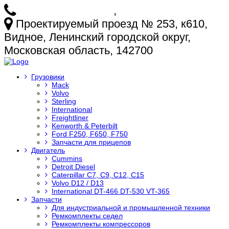
+7 (925) 772-25-73
,
+7 (925) 499-20-29
Проектируемый проезд № 253, к610,
Видное, Ленинский городской округ,
Московская область, 142700
Грузовики
Mack
Volvo
Sterling
International
Freightliner
Kenworth & Peterbilt
Ford F250, F650, F750
Запчасти для прицепов
Двигатель
Cummins
Detroit Diesel
Caterpillar C7, C9, C12, C15
Volvo D12 / D13
International DT-466 DT-530 VT-365
Запчасти
Для индустриальной и промышленной техники
Ремкомплекты седел
Ремкомплекты компрессоров