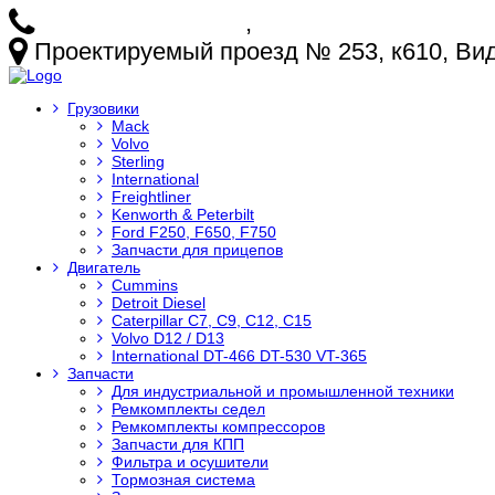
+7 (925) 772-25-73
,
+7 (925) 499-20-29
Проектируемый проезд № 253, к610, Видн
Грузовики
Mack
Volvo
Sterling
International
Freightliner
Kenworth & Peterbilt
Ford F250, F650, F750
Запчасти для прицепов
Двигатель
Cummins
Detroit Diesel
Caterpillar C7, C9, C12, C15
Volvo D12 / D13
International DT-466 DT-530 VT-365
Запчасти
Для индустриальной и промышленной техники
Ремкомплекты седел
Ремкомплекты компрессоров
Запчасти для КПП
Фильтра и осушители
Тормозная система