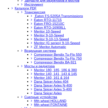
Запчасти для редукторов и мостов
Инструмент
Каталоги PDF
Трансмиссия
Eaton FS-5205A Transmissions
Eaton RTO-11715
Eaton FRO-15210C
Eaton RTO-16908LL
Meritor 10-Speed
Meritor 9-10-Speed
Meritor 9-10-13-Speed
Meritor (G series) 9-10-Speed
ZF Meritor Automatic
Воздушная система
Compressor Bendix Tu-Flo 550
Compressor Bendix Tu-Flo 750
Compressor Bendix BA-921
Мосты и редуктора
Meritor 180, 185, 186 & 380
Meritor 140, 141, 143 & 145
Meritor 160, 161 & 164
Dana Spicer Axles 404
Dana Spicer Axles N-400
Dana Spicer Axles S-400
Dana Spicer Axles
Сцепные устройства
fifth wheel HOLLAND
fifth wheel FONTAINE