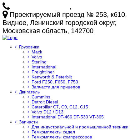
+7 (925) 772-25-73
,
+7 (925) 499-20-29
Проектируемый проезд № 253, к610,
Видное, Ленинский городской округ,
Московская область, 142700
Грузовики
Mack
Volvo
Sterling
International
Freightliner
Kenworth & Peterbilt
Ford F250, F650, F750
Запчасти для прицепов
Двигатель
Cummins
Detroit Diesel
Caterpillar C7, C9, C12, C15
Volvo D12 / D13
International DT-466 DT-530 VT-365
Запчасти
Для индустриальной и промышленной техники
Ремкомплекты седел
Ремкомплекты компрессоров