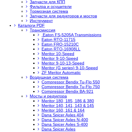
Запчасти для КПП
Фильтра и осушители
Тормозная система
Запчасти для редукторов и мостов
Инструмент
Каталоги PDF
Трансмиссия
Eaton FS-5205A Transmissions
Eaton RTO-11715
Eaton FRO-15210C
Eaton RTO-16908LL
Meritor 10-Speed
Meritor 9-10-Speed
Meritor 9-10-13-Speed
Meritor (G series) 9-10-Speed
ZF Meritor Automatic
Воздушная система
Compressor Bendix Tu-Flo 550
Compressor Bendix Tu-Flo 750
Compressor Bendix BA-921
Мосты и редуктора
Meritor 180, 185, 186 & 380
Meritor 140, 141, 143 & 145
Meritor 160, 161 & 164
Dana Spicer Axles 404
Dana Spicer Axles N-400
Dana Spicer Axles S-400
Dana Spicer Axles