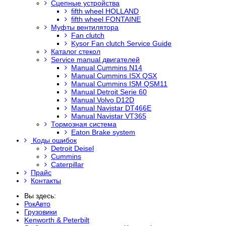
Сцепные устройства
fifth wheel HOLLAND
fifth wheel FONTAINE
Муфты вентилятора
Fan clutch
Kysor Fan clutch Service Guide
Каталог стекол
Service manual двигателей
Manual Cummins N14
Manual Cummins ISX QSX
Manual Cummins ISM QSM11
Manual Detroit Serie 60
Manual Volvo D12D
Manual Navistar DT466E
Manual Navistar VT365
Тормозная система
Eaton Brake system
Коды ошибок
Detroit Deisel
Cummins
Caterpillar
Прайс
Контакты
Вы здесь:
РокАвто
Грузовики
Kenworth & Peterbilt