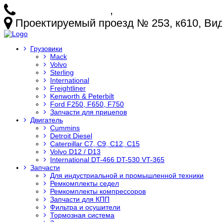
+7 (925) 772-25-73
,
+7 (925) 499-20-29
Проектируемый проезд № 253, к610, Видн
Грузовики
Mack
Volvo
Sterling
International
Freightliner
Kenworth & Peterbilt
Ford F250, F650, F750
Запчасти для прицепов
Двигатель
Cummins
Detroit Diesel
Caterpillar C7, C9, C12, C15
Volvo D12 / D13
International DT-466 DT-530 VT-365
Запчасти
Для индустриальной и промышленной техники
Ремкомплекты седел
Ремкомплекты компрессоров
Запчасти для КПП
Фильтра и осушители
Тормозная система