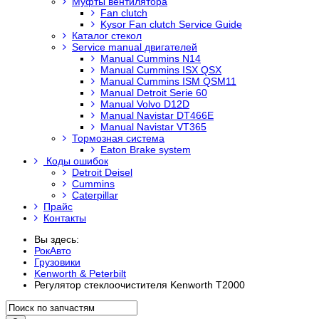
Муфты вентилятора
Fan clutch
Kysor Fan clutch Service Guide
Каталог стекол
Service manual двигателей
Manual Cummins N14
Manual Cummins ISX QSX
Manual Cummins ISM QSM11
Manual Detroit Serie 60
Manual Volvo D12D
Manual Navistar DT466E
Manual Navistar VT365
Тормозная система
Eaton Brake system
Коды ошибок
Detroit Deisel
Cummins
Caterpillar
Прайс
Контакты
Вы здесь:
РокАвто
Грузовики
Kenworth & Peterbilt
Регулятор стеклоочистителя Kenworth T2000