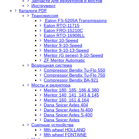
Запчасти для редукторов и мостов
Инструмент
Каталоги PDF
Трансмиссия
Eaton FS-5205A Transmissions
Eaton RTO-11715
Eaton FRO-15210C
Eaton RTO-16908LL
Meritor 10-Speed
Meritor 9-10-Speed
Meritor 9-10-13-Speed
Meritor (G series) 9-10-Speed
ZF Meritor Automatic
Воздушная система
Compressor Bendix Tu-Flo 550
Compressor Bendix Tu-Flo 750
Compressor Bendix BA-921
Мосты и редуктора
Meritor 180, 185, 186 & 380
Meritor 140, 141, 143 & 145
Meritor 160, 161 & 164
Dana Spicer Axles 404
Dana Spicer Axles N-400
Dana Spicer Axles S-400
Dana Spicer Axles
Сцепные устройства
fifth wheel HOLLAND
fifth wheel FONTAINE