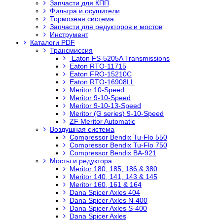
Запчасти для КПП
Фильтра и осушители
Тормозная система
Запчасти для редукторов и мостов
Инструмент
Каталоги PDF
Трансмиссия
Eaton FS-5205A Transmissions
Eaton RTO-11715
Eaton FRO-15210C
Eaton RTO-16908LL
Meritor 10-Speed
Meritor 9-10-Speed
Meritor 9-10-13-Speed
Meritor (G series) 9-10-Speed
ZF Meritor Automatic
Воздушная система
Compressor Bendix Tu-Flo 550
Compressor Bendix Tu-Flo 750
Compressor Bendix BA-921
Мосты и редуктора
Meritor 180, 185, 186 & 380
Meritor 140, 141, 143 & 145
Meritor 160, 161 & 164
Dana Spicer Axles 404
Dana Spicer Axles N-400
Dana Spicer Axles S-400
Dana Spicer Axles