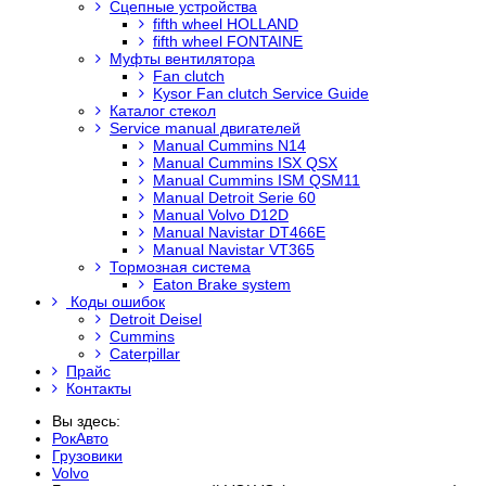
Сцепные устройства
fifth wheel HOLLAND
fifth wheel FONTAINE
Муфты вентилятора
Fan clutch
Kysor Fan clutch Service Guide
Каталог стекол
Service manual двигателей
Manual Cummins N14
Manual Cummins ISX QSX
Manual Cummins ISM QSM11
Manual Detroit Serie 60
Manual Volvo D12D
Manual Navistar DT466E
Manual Navistar VT365
Тормозная система
Eaton Brake system
Коды ошибок
Detroit Deisel
Cummins
Caterpillar
Прайс
Контакты
Вы здесь:
РокАвто
Грузовики
Volvo