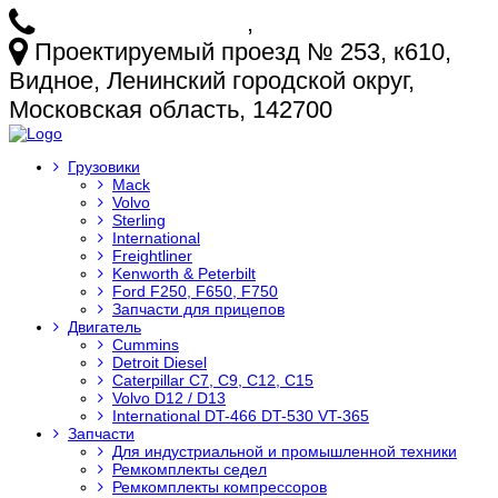
+7 (925) 772-25-73
,
+7 (925) 499-20-29
Проектируемый проезд № 253, к610,
Видное, Ленинский городской округ,
Московская область, 142700
Грузовики
Mack
Volvo
Sterling
International
Freightliner
Kenworth & Peterbilt
Ford F250, F650, F750
Запчасти для прицепов
Двигатель
Cummins
Detroit Diesel
Caterpillar C7, C9, C12, C15
Volvo D12 / D13
International DT-466 DT-530 VT-365
Запчасти
Для индустриальной и промышленной техники
Ремкомплекты седел
Ремкомплекты компрессоров