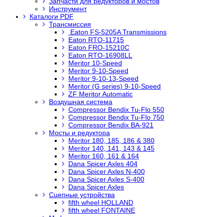
Запчасти для редукторов и мостов
Инструмент
Каталоги PDF
Трансмиссия
Eaton FS-5205A Transmissions
Eaton RTO-11715
Eaton FRO-15210C
Eaton RTO-16908LL
Meritor 10-Speed
Meritor 9-10-Speed
Meritor 9-10-13-Speed
Meritor (G series) 9-10-Speed
ZF Meritor Automatic
Воздушная система
Compressor Bendix Tu-Flo 550
Compressor Bendix Tu-Flo 750
Compressor Bendix BA-921
Мосты и редуктора
Meritor 180, 185, 186 & 380
Meritor 140, 141, 143 & 145
Meritor 160, 161 & 164
Dana Spicer Axles 404
Dana Spicer Axles N-400
Dana Spicer Axles S-400
Dana Spicer Axles
Сцепные устройства
fifth wheel HOLLAND
fifth wheel FONTAINE