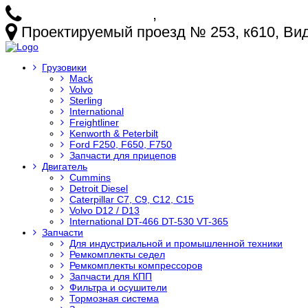
+7 (925) 772-25-73
,
+7 (925) 499-20-29
Проектируемый проезд № 253, к610, Видн
Грузовики
Mack
Volvo
Sterling
International
Freightliner
Kenworth & Peterbilt
Ford F250, F650, F750
Запчасти для прицепов
Двигатель
Cummins
Detroit Diesel
Caterpillar C7, C9, C12, C15
Volvo D12 / D13
International DT-466 DT-530 VT-365
Запчасти
Для индустриальной и промышленной техники
Ремкомплекты седел
Ремкомплекты компрессоров
Запчасти для КПП
Фильтра и осушители
Тормозная система