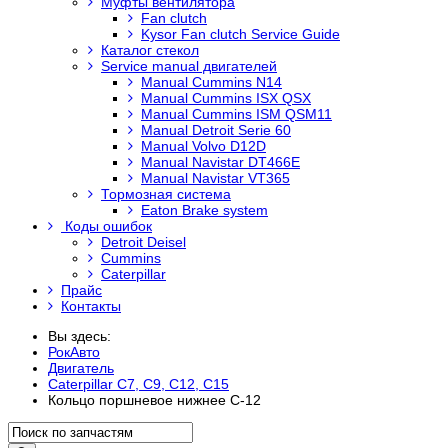
Муфты вентилятора
Fan clutch
Kysor Fan clutch Service Guide
Каталог стекол
Service manual двигателей
Manual Cummins N14
Manual Cummins ISX QSX
Manual Cummins ISM QSM11
Manual Detroit Serie 60
Manual Volvo D12D
Manual Navistar DT466E
Manual Navistar VT365
Тормозная система
Eaton Brake system
Коды ошибок
Detroit Deisel
Cummins
Caterpillar
Прайс
Контакты
Вы здесь:
РокАвто
Двигатель
Caterpillar C7, C9, C12, C15
Кольцо поршневое нижнее C-12