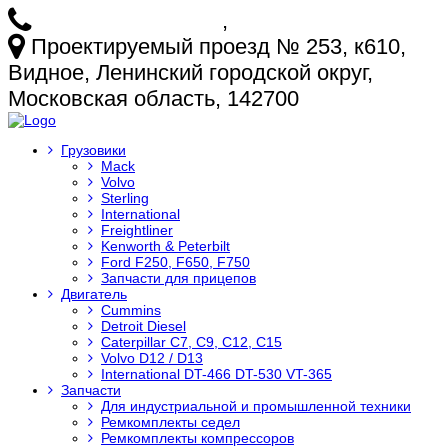
+7 (925) 772-25-73
,
+7 (925) 499-20-29
Проектируемый проезд № 253, к610,
Видное, Ленинский городской округ,
Московская область, 142700
Грузовики
Mack
Volvo
Sterling
International
Freightliner
Kenworth & Peterbilt
Ford F250, F650, F750
Запчасти для прицепов
Двигатель
Cummins
Detroit Diesel
Caterpillar C7, C9, C12, C15
Volvo D12 / D13
International DT-466 DT-530 VT-365
Запчасти
Для индустриальной и промышленной техники
Ремкомплекты седел
Ремкомплекты компрессоров