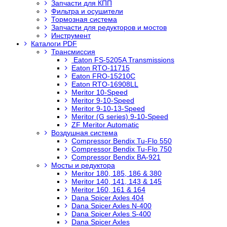
Запчасти для КПП
Фильтра и осушители
Тормозная система
Запчасти для редукторов и мостов
Инструмент
Каталоги PDF
Трансмиссия
Eaton FS-5205A Transmissions
Eaton RTO-11715
Eaton FRO-15210C
Eaton RTO-16908LL
Meritor 10-Speed
Meritor 9-10-Speed
Meritor 9-10-13-Speed
Meritor (G series) 9-10-Speed
ZF Meritor Automatic
Воздушная система
Compressor Bendix Tu-Flo 550
Compressor Bendix Tu-Flo 750
Compressor Bendix BA-921
Мосты и редуктора
Meritor 180, 185, 186 & 380
Meritor 140, 141, 143 & 145
Meritor 160, 161 & 164
Dana Spicer Axles 404
Dana Spicer Axles N-400
Dana Spicer Axles S-400
Dana Spicer Axles