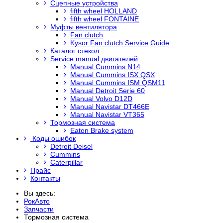
Сцепные устройства
fifth wheel HOLLAND
fifth wheel FONTAINE
Муфты вентилятора
Fan clutch
Kysor Fan clutch Service Guide
Каталог стекол
Service manual двигателей
Manual Cummins N14
Manual Cummins ISX QSX
Manual Cummins ISM QSM11
Manual Detroit Serie 60
Manual Volvo D12D
Manual Navistar DT466E
Manual Navistar VT365
Тормозная система
Eaton Brake system
Коды ошибок
Detroit Deisel
Cummins
Caterpillar
Прайс
Контакты
Вы здесь:
РокАвто
Запчасти
Тормозная система