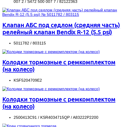
007 2 / S472 500 007 7 / 82122363
Клапан АБС под седлом (средняя часть)
релейный клапан Bendix R-12 (5.5 psi)
5011782 / 803115
Колодки тормозные с ремкомплектом
(на колесо)
KSF5204709E2
Колодки тормозные с ремкомплектом
(на колесо)
2500413C91 / KSR4034715QP / A83222P2200