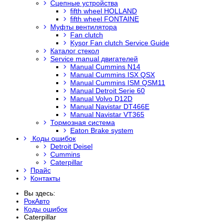
Сцепные устройства
fifth wheel HOLLAND
fifth wheel FONTAINE
Муфты вентилятора
Fan clutch
Kysor Fan clutch Service Guide
Каталог стекол
Service manual двигателей
Manual Cummins N14
Manual Cummins ISX QSX
Manual Cummins ISM QSM11
Manual Detroit Serie 60
Manual Volvo D12D
Manual Navistar DT466E
Manual Navistar VT365
Тормозная система
Eaton Brake system
Коды ошибок
Detroit Deisel
Cummins
Caterpillar
Прайс
Контакты
Вы здесь:
РокАвто
Коды ошибок
Caterpillar