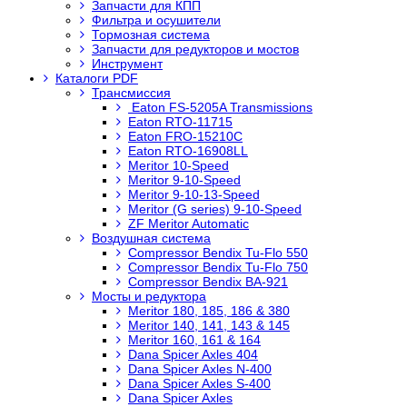
Запчасти для КПП
Фильтра и осушители
Тормозная система
Запчасти для редукторов и мостов
Инструмент
Каталоги PDF
Трансмиссия
Eaton FS-5205A Transmissions
Eaton RTO-11715
Eaton FRO-15210C
Eaton RTO-16908LL
Meritor 10-Speed
Meritor 9-10-Speed
Meritor 9-10-13-Speed
Meritor (G series) 9-10-Speed
ZF Meritor Automatic
Воздушная система
Compressor Bendix Tu-Flo 550
Compressor Bendix Tu-Flo 750
Compressor Bendix BA-921
Мосты и редуктора
Meritor 180, 185, 186 & 380
Meritor 140, 141, 143 & 145
Meritor 160, 161 & 164
Dana Spicer Axles 404
Dana Spicer Axles N-400
Dana Spicer Axles S-400
Dana Spicer Axles