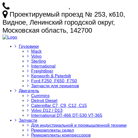
+7 (925) 772-25-73
,
+7 (925) 499-20-29
Проектируемый проезд № 253, к610,
Видное, Ленинский городской округ,
Московская область, 142700
Грузовики
Mack
Volvo
Sterling
International
Freightliner
Kenworth & Peterbilt
Ford F250, F650, F750
Запчасти для прицепов
Двигатель
Cummins
Detroit Diesel
Caterpillar C7, C9, C12, C15
Volvo D12 / D13
International DT-466 DT-530 VT-365
Запчасти
Для индустриальной и промышленной техники
Ремкомплекты седел
Ремкомплекты компрессоров