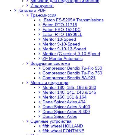
Запчасти для редукторов и мостов
Инструмент
Каталоги PDF
Трансмиссия
Eaton FS-5205A Transmissions
Eaton RTO-11715
Eaton FRO-15210C
Eaton RTO-16908LL
Meritor 10-Speed
Meritor 9-10-Speed
Meritor 9-10-13-Speed
Meritor (G series) 9-10-Speed
ZF Meritor Automatic
Воздушная система
Compressor Bendix Tu-Flo 550
Compressor Bendix Tu-Flo 750
Compressor Bendix BA-921
Мосты и редуктора
Meritor 180, 185, 186 & 380
Meritor 140, 141, 143 & 145
Meritor 160, 161 & 164
Dana Spicer Axles 404
Dana Spicer Axles N-400
Dana Spicer Axles S-400
Dana Spicer Axles
Сцепные устройства
fifth wheel HOLLAND
fifth wheel FONTAINE