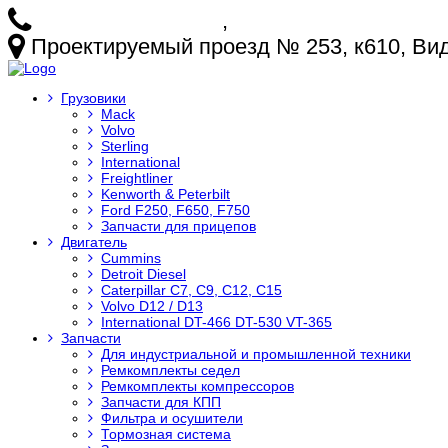
+7 (925) 772-25-73
,
+7 (925) 499-20-29
Проектируемый проезд № 253, к610, Видн
Грузовики
Mack
Volvo
Sterling
International
Freightliner
Kenworth & Peterbilt
Ford F250, F650, F750
Запчасти для прицепов
Двигатель
Cummins
Detroit Diesel
Caterpillar C7, C9, C12, C15
Volvo D12 / D13
International DT-466 DT-530 VT-365
Запчасти
Для индустриальной и промышленной техники
Ремкомплекты седел
Ремкомплекты компрессоров
Запчасти для КПП
Фильтра и осушители
Тормозная система