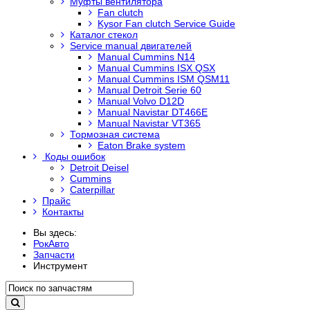
Муфты вентилятора
Fan clutch
Kysor Fan clutch Service Guide
Каталог стекол
Service manual двигателей
Manual Cummins N14
Manual Cummins ISX QSX
Manual Cummins ISM QSM11
Manual Detroit Serie 60
Manual Volvo D12D
Manual Navistar DT466E
Manual Navistar VT365
Тормозная система
Eaton Brake system
Коды ошибок
Detroit Deisel
Cummins
Caterpillar
Прайс
Контакты
Вы здесь:
РокАвто
Запчасти
Инструмент