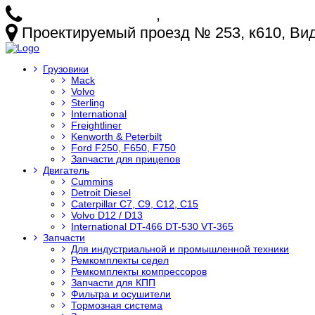
+7 (925) 772-25-73
,
+7 (925) 499-20-29
Проектируемый проезд № 253, к610, Видн
Грузовики
Mack
Volvo
Sterling
International
Freightliner
Kenworth & Peterbilt
Ford F250, F650, F750
Запчасти для прицепов
Двигатель
Cummins
Detroit Diesel
Caterpillar C7, C9, C12, C15
Volvo D12 / D13
International DT-466 DT-530 VT-365
Запчасти
Для индустриальной и промышленной техники
Ремкомплекты седел
Ремкомплекты компрессоров
Запчасти для КПП
Фильтра и осушители
Тормозная система