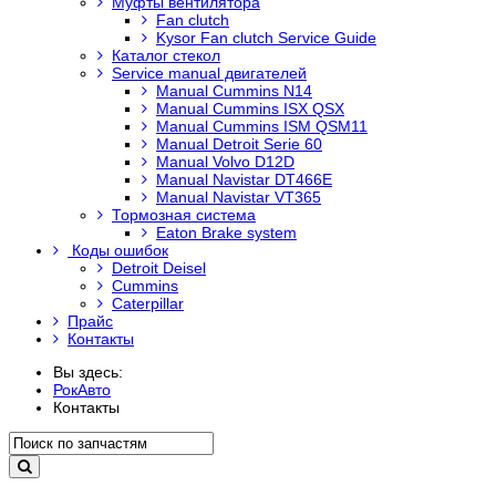
Муфты вентилятора
Fan clutch
Kysor Fan clutch Service Guide
Каталог стекол
Service manual двигателей
Manual Cummins N14
Manual Cummins ISX QSX
Manual Cummins ISM QSM11
Manual Detroit Serie 60
Manual Volvo D12D
Manual Navistar DT466E
Manual Navistar VT365
Тормозная система
Eaton Brake system
Коды ошибок
Detroit Deisel
Cummins
Caterpillar
Прайс
Контакты
Вы здесь:
РокАвто
Контакты