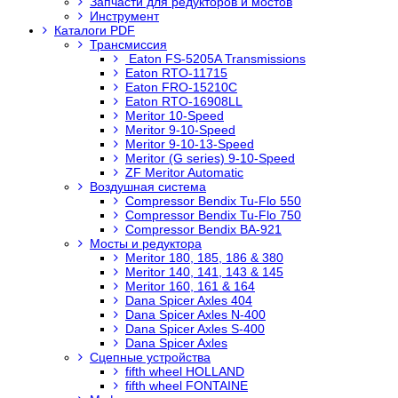
Запчасти для редукторов и мостов
Инструмент
Каталоги PDF
Трансмиссия
Eaton FS-5205A Transmissions
Eaton RTO-11715
Eaton FRO-15210C
Eaton RTO-16908LL
Meritor 10-Speed
Meritor 9-10-Speed
Meritor 9-10-13-Speed
Meritor (G series) 9-10-Speed
ZF Meritor Automatic
Воздушная система
Compressor Bendix Tu-Flo 550
Compressor Bendix Tu-Flo 750
Compressor Bendix BA-921
Мосты и редуктора
Meritor 180, 185, 186 & 380
Meritor 140, 141, 143 & 145
Meritor 160, 161 & 164
Dana Spicer Axles 404
Dana Spicer Axles N-400
Dana Spicer Axles S-400
Dana Spicer Axles
Сцепные устройства
fifth wheel HOLLAND
fifth wheel FONTAINE