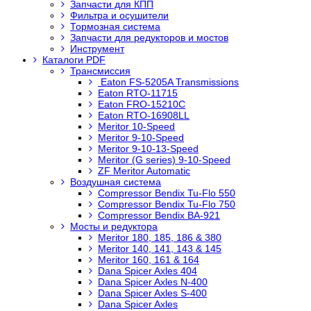
Запчасти для КПП
Фильтра и осушители
Тормозная система
Запчасти для редукторов и мостов
Инструмент
Каталоги PDF
Трансмиссия
Eaton FS-5205A Transmissions
Eaton RTO-11715
Eaton FRO-15210C
Eaton RTO-16908LL
Meritor 10-Speed
Meritor 9-10-Speed
Meritor 9-10-13-Speed
Meritor (G series) 9-10-Speed
ZF Meritor Automatic
Воздушная система
Compressor Bendix Tu-Flo 550
Compressor Bendix Tu-Flo 750
Compressor Bendix BA-921
Мосты и редуктора
Meritor 180, 185, 186 & 380
Meritor 140, 141, 143 & 145
Meritor 160, 161 & 164
Dana Spicer Axles 404
Dana Spicer Axles N-400
Dana Spicer Axles S-400
Dana Spicer Axles