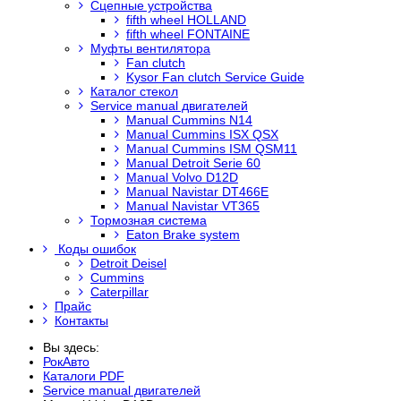
Сцепные устройства
fifth wheel HOLLAND
fifth wheel FONTAINE
Муфты вентилятора
Fan clutch
Kysor Fan clutch Service Guide
Каталог стекол
Service manual двигателей
Manual Cummins N14
Manual Cummins ISX QSX
Manual Cummins ISM QSM11
Manual Detroit Serie 60
Manual Volvo D12D
Manual Navistar DT466E
Manual Navistar VT365
Тормозная система
Eaton Brake system
Коды ошибок
Detroit Deisel
Cummins
Caterpillar
Прайс
Контакты
Вы здесь:
РокАвто
Каталоги PDF
Service manual двигателей