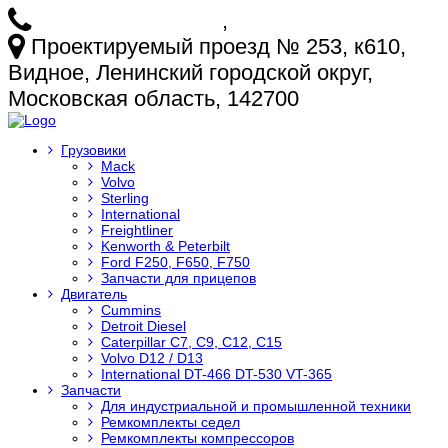
+7 (925) 772-25-73
,
+7 (925) 499-20-29
Проектируемый проезд № 253, к610,
Видное, Ленинский городской округ,
Московская область, 142700
Грузовики
Mack
Volvo
Sterling
International
Freightliner
Kenworth & Peterbilt
Ford F250, F650, F750
Запчасти для прицепов
Двигатель
Cummins
Detroit Diesel
Caterpillar C7, C9, C12, C15
Volvo D12 / D13
International DT-466 DT-530 VT-365
Запчасти
Для индустриальной и промышленной техники
Ремкомплекты седел
Ремкомплекты компрессоров