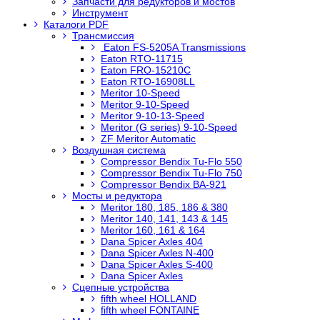
Запчасти для редукторов и мостов
Инструмент
Каталоги PDF
Трансмиссия
Eaton FS-5205A Transmissions
Eaton RTO-11715
Eaton FRO-15210C
Eaton RTO-16908LL
Meritor 10-Speed
Meritor 9-10-Speed
Meritor 9-10-13-Speed
Meritor (G series) 9-10-Speed
ZF Meritor Automatic
Воздушная система
Compressor Bendix Tu-Flo 550
Compressor Bendix Tu-Flo 750
Compressor Bendix BA-921
Мосты и редуктора
Meritor 180, 185, 186 & 380
Meritor 140, 141, 143 & 145
Meritor 160, 161 & 164
Dana Spicer Axles 404
Dana Spicer Axles N-400
Dana Spicer Axles S-400
Dana Spicer Axles
Сцепные устройства
fifth wheel HOLLAND
fifth wheel FONTAINE