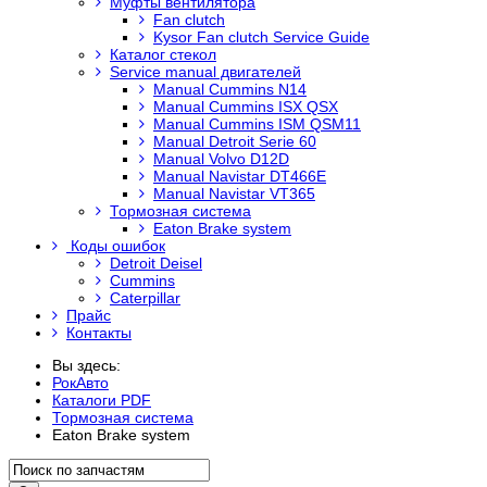
Муфты вентилятора
Fan clutch
Kysor Fan clutch Service Guide
Каталог стекол
Service manual двигателей
Manual Cummins N14
Manual Cummins ISX QSX
Manual Cummins ISM QSM11
Manual Detroit Serie 60
Manual Volvo D12D
Manual Navistar DT466E
Manual Navistar VT365
Тормозная система
Eaton Brake system
Коды ошибок
Detroit Deisel
Cummins
Caterpillar
Прайс
Контакты
Вы здесь:
РокАвто
Каталоги PDF
Тормозная система
Eaton Brake system