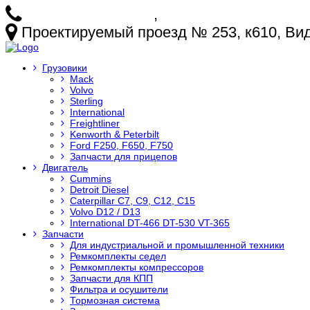
+7 (925) 772-25-73
,
+7 (925) 499-20-29
Проектируемый проезд № 253, к610, Видн
Грузовики
Mack
Volvo
Sterling
International
Freightliner
Kenworth & Peterbilt
Ford F250, F650, F750
Запчасти для прицепов
Двигатель
Cummins
Detroit Diesel
Caterpillar C7, C9, C12, C15
Volvo D12 / D13
International DT-466 DT-530 VT-365
Запчасти
Для индустриальной и промышленной техники
Ремкомплекты седел
Ремкомплекты компрессоров
Запчасти для КПП
Фильтра и осушители
Тормозная система