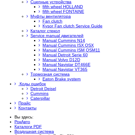
Сцепные устройства
fifth wheel HOLLAND
fifth wheel FONTAINE
Муфты вентилятора
Fan clutch
Kysor Fan clutch Service Guide
Каталог стекол
Service manual двигателей
Manual Cummins N14
Manual Cummins ISX QSX
Manual Cummins ISM QSM11
Manual Detroit Serie 60
Manual Volvo D12D
Manual Navistar DT466E
Manual Navistar VT365
Тормозная система
Eaton Brake system
Коды ошибок
Detroit Deisel
Cummins
Caterpillar
Прайс
Контакты
Вы здесь:
РокАвто
Каталоги PDF
Воздушная система