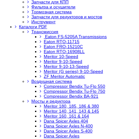
Запчасти для КПП
Фильтра и осушители
Тормозная система
Запчасти для редукторов и мостов
Инструмент
Каталоги PDF
Трансмиссия
Eaton FS-5205A Transmissions
Eaton RTO-11715
Eaton FRO-15210C
Eaton RTO-16908LL
Meritor 10-Speed
Meritor 9-10-Speed
Meritor 9-10-13-Speed
Meritor (G series) 9-10-Speed
ZF Meritor Automatic
Воздушная система
Compressor Bendix Tu-Flo 550
Compressor Bendix Tu-Flo 750
Compressor Bendix BA-921
Мосты и редуктора
Meritor 180, 185, 186 & 380
Meritor 140, 141, 143 & 145
Meritor 160, 161 & 164
Dana Spicer Axles 404
Dana Spicer Axles N-400
Dana Spicer Axles S-400
Dana Spicer Axles