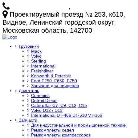
+7 (925) 772-25-73
,
+7 (925) 499-20-29
Проектируемый проезд № 253, к610,
Видное, Ленинский городской округ,
Московская область, 142700
Грузовики
Mack
Volvo
Sterling
International
Freightliner
Kenworth & Peterbilt
Ford F250, F650, F750
Запчасти для прицепов
Двигатель
Cummins
Detroit Diesel
Caterpillar C7, C9, C12, C15
Volvo D12 / D13
International DT-466 DT-530 VT-365
Запчасти
Для индустриальной и промышленной техники
Ремкомплекты седел
Ремкомплекты компрессоров