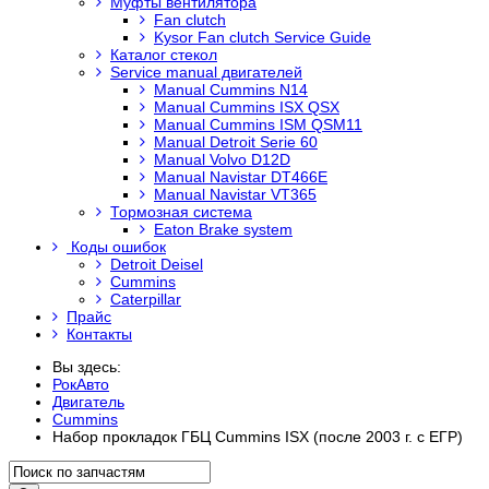
Муфты вентилятора
Fan clutch
Kysor Fan clutch Service Guide
Каталог стекол
Service manual двигателей
Manual Cummins N14
Manual Cummins ISX QSX
Manual Cummins ISM QSM11
Manual Detroit Serie 60
Manual Volvo D12D
Manual Navistar DT466E
Manual Navistar VT365
Тормозная система
Eaton Brake system
Коды ошибок
Detroit Deisel
Cummins
Caterpillar
Прайс
Контакты
Вы здесь:
РокАвто
Двигатель
Cummins
Набор прокладок ГБЦ Cummins ISX (после 2003 г. с ЕГР)