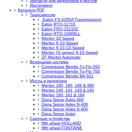
Запчасти для редукторов и мостов
Инструмент
Каталоги PDF
Трансмиссия
Eaton FS-5205A Transmissions
Eaton RTO-11715
Eaton FRO-15210C
Eaton RTO-16908LL
Meritor 10-Speed
Meritor 9-10-Speed
Meritor 9-10-13-Speed
Meritor (G series) 9-10-Speed
ZF Meritor Automatic
Воздушная система
Compressor Bendix Tu-Flo 550
Compressor Bendix Tu-Flo 750
Compressor Bendix BA-921
Мосты и редуктора
Meritor 180, 185, 186 & 380
Meritor 140, 141, 143 & 145
Meritor 160, 161 & 164
Dana Spicer Axles 404
Dana Spicer Axles N-400
Dana Spicer Axles S-400
Dana Spicer Axles
Сцепные устройства
fifth wheel HOLLAND
fifth wheel FONTAINE