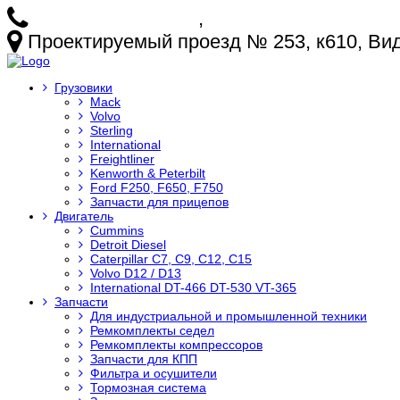
+7 (925) 772-25-73
,
+7 (925) 499-20-29
Проектируемый проезд № 253, к610, Видн
Грузовики
Mack
Volvo
Sterling
International
Freightliner
Kenworth & Peterbilt
Ford F250, F650, F750
Запчасти для прицепов
Двигатель
Cummins
Detroit Diesel
Caterpillar C7, C9, C12, C15
Volvo D12 / D13
International DT-466 DT-530 VT-365
Запчасти
Для индустриальной и промышленной техники
Ремкомплекты седел
Ремкомплекты компрессоров
Запчасти для КПП
Фильтра и осушители
Тормозная система