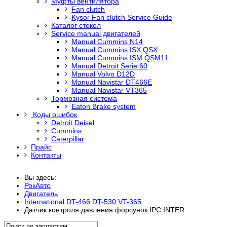
Муфты вентилятора
Fan clutch
Kysor Fan clutch Service Guide
Каталог стекол
Service manual двигателей
Manual Cummins N14
Manual Cummins ISX QSX
Manual Cummins ISM QSM11
Manual Detroit Serie 60
Manual Volvo D12D
Manual Navistar DT466E
Manual Navistar VT365
Тормозная система
Eaton Brake system
Коды ошибок
Detroit Deisel
Cummins
Caterpillar
Прайс
Контакты
Вы здесь:
РокАвто
Двигатель
International DT-466 DT-530 VT-365
Датчик контроля давления форсунок IPC INTER