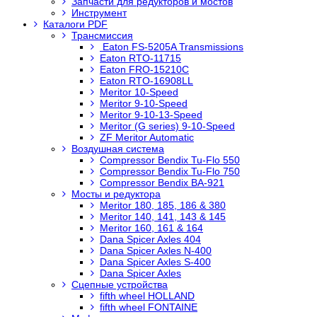
Запчасти для редукторов и мостов
Инструмент
Каталоги PDF
Трансмиссия
Eaton FS-5205A Transmissions
Eaton RTO-11715
Eaton FRO-15210C
Eaton RTO-16908LL
Meritor 10-Speed
Meritor 9-10-Speed
Meritor 9-10-13-Speed
Meritor (G series) 9-10-Speed
ZF Meritor Automatic
Воздушная система
Compressor Bendix Tu-Flo 550
Compressor Bendix Tu-Flo 750
Compressor Bendix BA-921
Мосты и редуктора
Meritor 180, 185, 186 & 380
Meritor 140, 141, 143 & 145
Meritor 160, 161 & 164
Dana Spicer Axles 404
Dana Spicer Axles N-400
Dana Spicer Axles S-400
Dana Spicer Axles
Сцепные устройства
fifth wheel HOLLAND
fifth wheel FONTAINE