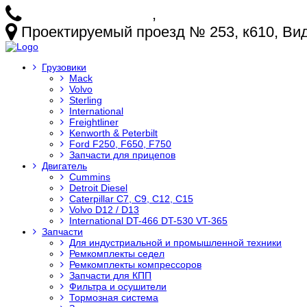
+7 (925) 772-25-73
,
+7 (925) 499-20-29
Проектируемый проезд № 253, к610, Видн
Грузовики
Mack
Volvo
Sterling
International
Freightliner
Kenworth & Peterbilt
Ford F250, F650, F750
Запчасти для прицепов
Двигатель
Cummins
Detroit Diesel
Caterpillar C7, C9, C12, C15
Volvo D12 / D13
International DT-466 DT-530 VT-365
Запчасти
Для индустриальной и промышленной техники
Ремкомплекты седел
Ремкомплекты компрессоров
Запчасти для КПП
Фильтра и осушители
Тормозная система