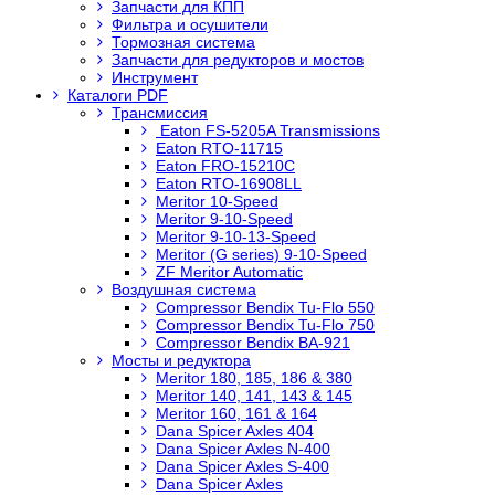
Запчасти для КПП
Фильтра и осушители
Тормозная система
Запчасти для редукторов и мостов
Инструмент
Каталоги PDF
Трансмиссия
Eaton FS-5205A Transmissions
Eaton RTO-11715
Eaton FRO-15210C
Eaton RTO-16908LL
Meritor 10-Speed
Meritor 9-10-Speed
Meritor 9-10-13-Speed
Meritor (G series) 9-10-Speed
ZF Meritor Automatic
Воздушная система
Compressor Bendix Tu-Flo 550
Compressor Bendix Tu-Flo 750
Compressor Bendix BA-921
Мосты и редуктора
Meritor 180, 185, 186 & 380
Meritor 140, 141, 143 & 145
Meritor 160, 161 & 164
Dana Spicer Axles 404
Dana Spicer Axles N-400
Dana Spicer Axles S-400
Dana Spicer Axles