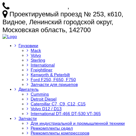
+7 (925) 772-25-73
,
+7 (925) 499-20-29
Проектируемый проезд № 253, к610,
Видное, Ленинский городской округ,
Московская область, 142700
Грузовики
Mack
Volvo
Sterling
International
Freightliner
Kenworth & Peterbilt
Ford F250, F650, F750
Запчасти для прицепов
Двигатель
Cummins
Detroit Diesel
Caterpillar C7, C9, C12, C15
Volvo D12 / D13
International DT-466 DT-530 VT-365
Запчасти
Для индустриальной и промышленной техники
Ремкомплекты седел
Ремкомплекты компрессоров