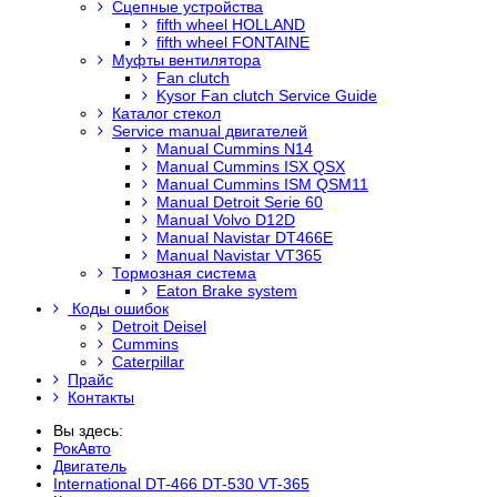
Сцепные устройства
fifth wheel HOLLAND
fifth wheel FONTAINE
Муфты вентилятора
Fan clutch
Kysor Fan clutch Service Guide
Каталог стекол
Service manual двигателей
Manual Cummins N14
Manual Cummins ISX QSX
Manual Cummins ISM QSM11
Manual Detroit Serie 60
Manual Volvo D12D
Manual Navistar DT466E
Manual Navistar VT365
Тормозная система
Eaton Brake system
Коды ошибок
Detroit Deisel
Cummins
Caterpillar
Прайс
Контакты
Вы здесь:
РокАвто
Двигатель
International DT-466 DT-530 VT-365