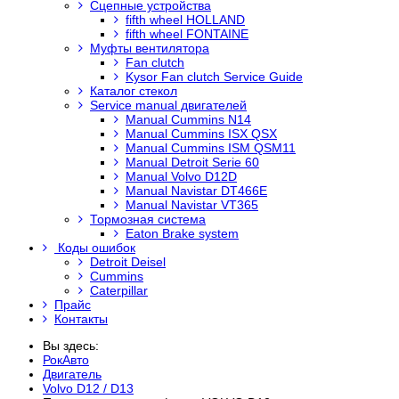
Сцепные устройства
fifth wheel HOLLAND
fifth wheel FONTAINE
Муфты вентилятора
Fan clutch
Kysor Fan clutch Service Guide
Каталог стекол
Service manual двигателей
Manual Cummins N14
Manual Cummins ISX QSX
Manual Cummins ISM QSM11
Manual Detroit Serie 60
Manual Volvo D12D
Manual Navistar DT466E
Manual Navistar VT365
Тормозная система
Eaton Brake system
Коды ошибок
Detroit Deisel
Cummins
Caterpillar
Прайс
Контакты
Вы здесь:
РокАвто
Двигатель
Volvo D12 / D13