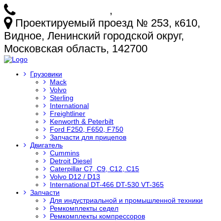
+7 (925) 772-25-73
,
+7 (925) 499-20-29
Проектируемый проезд № 253, к610,
Видное, Ленинский городской округ,
Московская область, 142700
Грузовики
Mack
Volvo
Sterling
International
Freightliner
Kenworth & Peterbilt
Ford F250, F650, F750
Запчасти для прицепов
Двигатель
Cummins
Detroit Diesel
Caterpillar C7, C9, C12, C15
Volvo D12 / D13
International DT-466 DT-530 VT-365
Запчасти
Для индустриальной и промышленной техники
Ремкомплекты седел
Ремкомплекты компрессоров