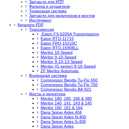
Запчасти для КПП
Фильтра и осушители
Тормозная система
Запчасти для редукторов и мостов
Инструмент
Каталоги PDF
Трансмиссия
Eaton FS-5205A Transmissions
Eaton RTO-11715
Eaton FRO-15210C
Eaton RTO-16908LL
Meritor 10-Speed
Meritor 9-10-Speed
Meritor 9-10-13-Speed
Meritor (G series) 9-10-Speed
ZF Meritor Automatic
Воздушная система
Compressor Bendix Tu-Flo 550
Compressor Bendix Tu-Flo 750
Compressor Bendix BA-921
Мосты и редуктора
Meritor 180, 185, 186 & 380
Meritor 140, 141, 143 & 145
Meritor 160, 161 & 164
Dana Spicer Axles 404
Dana Spicer Axles N-400
Dana Spicer Axles S-400
Dana Spicer Axles