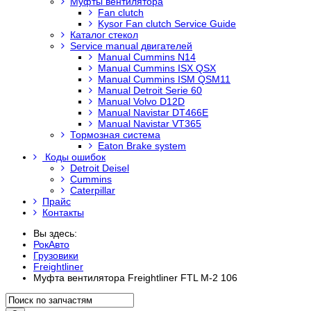
Муфты вентилятора
Fan clutch
Kysor Fan clutch Service Guide
Каталог стекол
Service manual двигателей
Manual Cummins N14
Manual Cummins ISX QSX
Manual Cummins ISM QSM11
Manual Detroit Serie 60
Manual Volvo D12D
Manual Navistar DT466E
Manual Navistar VT365
Тормозная система
Eaton Brake system
Коды ошибок
Detroit Deisel
Cummins
Caterpillar
Прайс
Контакты
Вы здесь:
РокАвто
Грузовики
Freightliner
Муфта вентилятора Freightliner FTL M-2 106