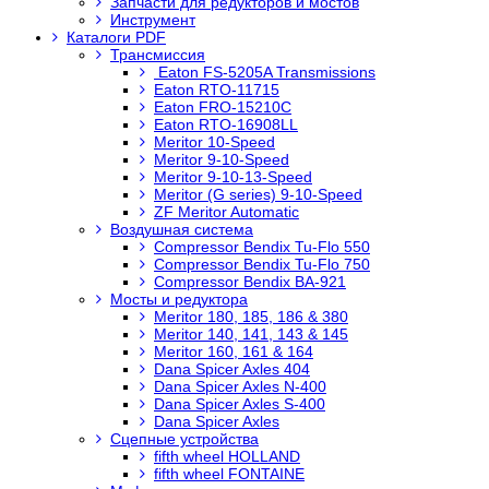
Запчасти для редукторов и мостов
Инструмент
Каталоги PDF
Трансмиссия
Eaton FS-5205A Transmissions
Eaton RTO-11715
Eaton FRO-15210C
Eaton RTO-16908LL
Meritor 10-Speed
Meritor 9-10-Speed
Meritor 9-10-13-Speed
Meritor (G series) 9-10-Speed
ZF Meritor Automatic
Воздушная система
Compressor Bendix Tu-Flo 550
Compressor Bendix Tu-Flo 750
Compressor Bendix BA-921
Мосты и редуктора
Meritor 180, 185, 186 & 380
Meritor 140, 141, 143 & 145
Meritor 160, 161 & 164
Dana Spicer Axles 404
Dana Spicer Axles N-400
Dana Spicer Axles S-400
Dana Spicer Axles
Сцепные устройства
fifth wheel HOLLAND
fifth wheel FONTAINE