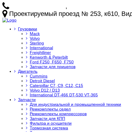
+7 (925) 772-25-73
,
+7 (925) 499-20-29
Проектируемый проезд № 253, к610, Видн
Грузовики
Mack
Volvo
Sterling
International
Freightliner
Kenworth & Peterbilt
Ford F250, F650, F750
Запчасти для прицепов
Двигатель
Cummins
Detroit Diesel
Caterpillar C7, C9, C12, C15
Volvo D12 / D13
International DT-466 DT-530 VT-365
Запчасти
Для индустриальной и промышленной техники
Ремкомплекты седел
Ремкомплекты компрессоров
Запчасти для КПП
Фильтра и осушители
Тормозная система