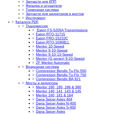
Запчасти для КПП
Фильтра и осушители
Тормозная система
Запчасти для редукторов и мостов
Инструмент
Каталоги PDF
Трансмиссия
Eaton FS-5205A Transmissions
Eaton RTO-11715
Eaton FRO-15210C
Eaton RTO-16908LL
Meritor 10-Speed
Meritor 9-10-Speed
Meritor 9-10-13-Speed
Meritor (G series) 9-10-Speed
ZF Meritor Automatic
Воздушная система
Compressor Bendix Tu-Flo 550
Compressor Bendix Tu-Flo 750
Compressor Bendix BA-921
Мосты и редуктора
Meritor 180, 185, 186 & 380
Meritor 140, 141, 143 & 145
Meritor 160, 161 & 164
Dana Spicer Axles 404
Dana Spicer Axles N-400
Dana Spicer Axles S-400
Dana Spicer Axles