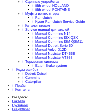
Сцепные устройства
fifth wheel HOLLAND
fifth wheel FONTAINE
Муфты вентилятора
Fan clutch
Kysor Fan clutch Service Guide
Каталог стекол
Service manual двигателей
Manual Cummins N14
Manual Cummins ISX QSX
Manual Cummins ISM QSM11
Manual Detroit Serie 60
Manual Volvo D12D
Manual Navistar DT466E
Manual Navistar VT365
Тормозная система
Eaton Brake system
Коды ошибок
Detroit Deisel
Cummins
Caterpillar
Прайс
Контакты
Вы здесь:
РокАвто
Грузовики
Freightliner