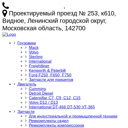
+7 (925) 772-25-73
,
+7 (925) 499-20-29
Проектируемый проезд № 253, к610,
Видное, Ленинский городской округ,
Московская область, 142700
Грузовики
Mack
Volvo
Sterling
International
Freightliner
Kenworth & Peterbilt
Ford F250, F650, F750
Запчасти для прицепов
Двигатель
Cummins
Detroit Diesel
Caterpillar C7, C9, C12, C15
Volvo D12 / D13
International DT-466 DT-530 VT-365
Запчасти
Для индустриальной и промышленной техники
Ремкомплекты седел
Ремкомплекты компрессоров