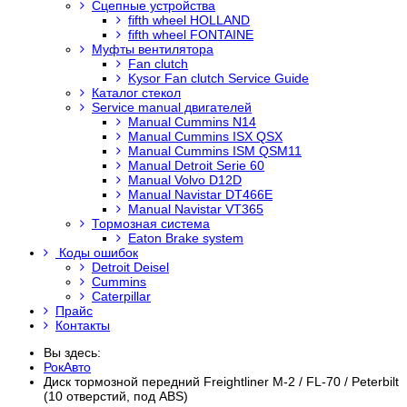
Сцепные устройства
fifth wheel HOLLAND
fifth wheel FONTAINE
Муфты вентилятора
Fan clutch
Kysor Fan clutch Service Guide
Каталог стекол
Service manual двигателей
Manual Cummins N14
Manual Cummins ISX QSX
Manual Cummins ISM QSM11
Manual Detroit Serie 60
Manual Volvo D12D
Manual Navistar DT466E
Manual Navistar VT365
Тормозная система
Eaton Brake system
Коды ошибок
Detroit Deisel
Cummins
Caterpillar
Прайс
Контакты
Вы здесь:
РокАвто
Диск тормозной передний Freightliner M-2 / FL-70 / Peterbilt
(10 отверстий, под ABS)