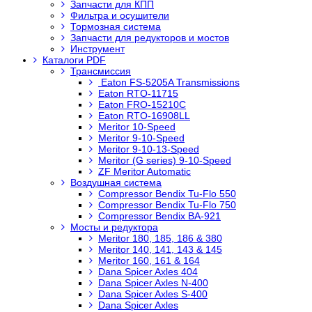
Запчасти для КПП
Фильтра и осушители
Тормозная система
Запчасти для редукторов и мостов
Инструмент
Каталоги PDF
Трансмиссия
Eaton FS-5205A Transmissions
Eaton RTO-11715
Eaton FRO-15210C
Eaton RTO-16908LL
Meritor 10-Speed
Meritor 9-10-Speed
Meritor 9-10-13-Speed
Meritor (G series) 9-10-Speed
ZF Meritor Automatic
Воздушная система
Compressor Bendix Tu-Flo 550
Compressor Bendix Tu-Flo 750
Compressor Bendix BA-921
Мосты и редуктора
Meritor 180, 185, 186 & 380
Meritor 140, 141, 143 & 145
Meritor 160, 161 & 164
Dana Spicer Axles 404
Dana Spicer Axles N-400
Dana Spicer Axles S-400
Dana Spicer Axles