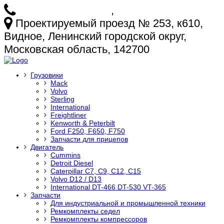
+7 (925) 772-25-73
,
+7 (925) 499-20-29
Проектируемый проезд № 253, к610,
Видное, Ленинский городской округ,
Московская область, 142700
Грузовики
Mack
Volvo
Sterling
International
Freightliner
Kenworth & Peterbilt
Ford F250, F650, F750
Запчасти для прицепов
Двигатель
Cummins
Detroit Diesel
Caterpillar C7, C9, C12, C15
Volvo D12 / D13
International DT-466 DT-530 VT-365
Запчасти
Для индустриальной и промышленной техники
Ремкомплекты седел
Ремкомплекты компрессоров