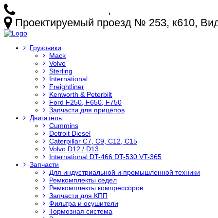
+7 (925) 772-25-73
,
+7 (925) 499-20-29
Проектируемый проезд № 253, к610, Видн
Грузовики
Mack
Volvo
Sterling
International
Freightliner
Kenworth & Peterbilt
Ford F250, F650, F750
Запчасти для прицепов
Двигатель
Cummins
Detroit Diesel
Caterpillar C7, C9, C12, C15
Volvo D12 / D13
International DT-466 DT-530 VT-365
Запчасти
Для индустриальной и промышленной техники
Ремкомплекты седел
Ремкомплекты компрессоров
Запчасти для КПП
Фильтра и осушители
Тормозная система