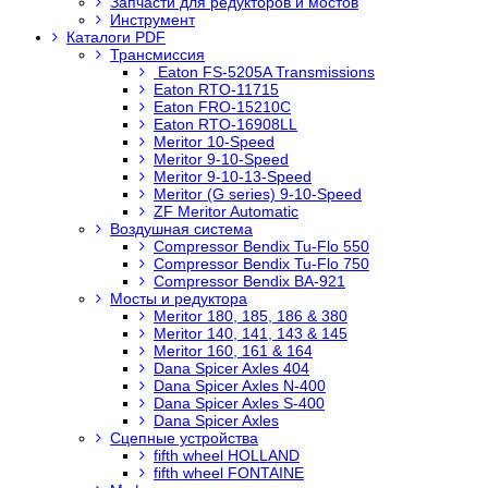
Запчасти для редукторов и мостов
Инструмент
Каталоги PDF
Трансмиссия
Eaton FS-5205A Transmissions
Eaton RTO-11715
Eaton FRO-15210C
Eaton RTO-16908LL
Meritor 10-Speed
Meritor 9-10-Speed
Meritor 9-10-13-Speed
Meritor (G series) 9-10-Speed
ZF Meritor Automatic
Воздушная система
Compressor Bendix Tu-Flo 550
Compressor Bendix Tu-Flo 750
Compressor Bendix BA-921
Мосты и редуктора
Meritor 180, 185, 186 & 380
Meritor 140, 141, 143 & 145
Meritor 160, 161 & 164
Dana Spicer Axles 404
Dana Spicer Axles N-400
Dana Spicer Axles S-400
Dana Spicer Axles
Сцепные устройства
fifth wheel HOLLAND
fifth wheel FONTAINE