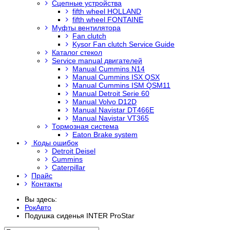
Сцепные устройства
fifth wheel HOLLAND
fifth wheel FONTAINE
Муфты вентилятора
Fan clutch
Kysor Fan clutch Service Guide
Каталог стекол
Service manual двигателей
Manual Cummins N14
Manual Cummins ISX QSX
Manual Cummins ISM QSM11
Manual Detroit Serie 60
Manual Volvo D12D
Manual Navistar DT466E
Manual Navistar VT365
Тормозная система
Eaton Brake system
Коды ошибок
Detroit Deisel
Cummins
Caterpillar
Прайс
Контакты
Вы здесь:
РокАвто
Подушка сиденья INTER ProStar