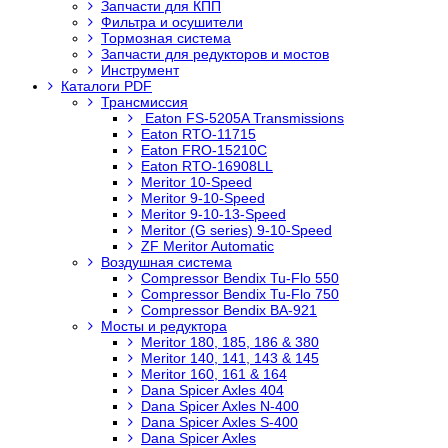
Запчасти для КПП
Фильтра и осушители
Тормозная система
Запчасти для редукторов и мостов
Инструмент
Каталоги PDF
Трансмиссия
Eaton FS-5205A Transmissions
Eaton RTO-11715
Eaton FRO-15210C
Eaton RTO-16908LL
Meritor 10-Speed
Meritor 9-10-Speed
Meritor 9-10-13-Speed
Meritor (G series) 9-10-Speed
ZF Meritor Automatic
Воздушная система
Compressor Bendix Tu-Flo 550
Compressor Bendix Tu-Flo 750
Compressor Bendix BA-921
Мосты и редуктора
Meritor 180, 185, 186 & 380
Meritor 140, 141, 143 & 145
Meritor 160, 161 & 164
Dana Spicer Axles 404
Dana Spicer Axles N-400
Dana Spicer Axles S-400
Dana Spicer Axles