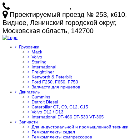
+7 (925) 772-25-73
,
+7 (925) 499-20-29
Проектируемый проезд № 253, к610,
Видное, Ленинский городской округ,
Московская область, 142700
Грузовики
Mack
Volvo
Sterling
International
Freightliner
Kenworth & Peterbilt
Ford F250, F650, F750
Запчасти для прицепов
Двигатель
Cummins
Detroit Diesel
Caterpillar C7, C9, C12, C15
Volvo D12 / D13
International DT-466 DT-530 VT-365
Запчасти
Для индустриальной и промышленной техники
Ремкомплекты седел
Ремкомплекты компрессоров