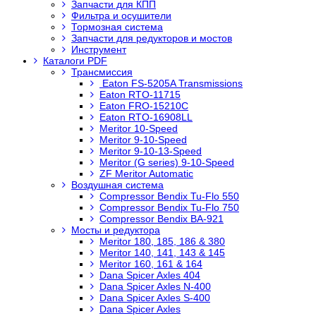
Запчасти для КПП
Фильтра и осушители
Тормозная система
Запчасти для редукторов и мостов
Инструмент
Каталоги PDF
Трансмиссия
Eaton FS-5205A Transmissions
Eaton RTO-11715
Eaton FRO-15210C
Eaton RTO-16908LL
Meritor 10-Speed
Meritor 9-10-Speed
Meritor 9-10-13-Speed
Meritor (G series) 9-10-Speed
ZF Meritor Automatic
Воздушная система
Compressor Bendix Tu-Flo 550
Compressor Bendix Tu-Flo 750
Compressor Bendix BA-921
Мосты и редуктора
Meritor 180, 185, 186 & 380
Meritor 140, 141, 143 & 145
Meritor 160, 161 & 164
Dana Spicer Axles 404
Dana Spicer Axles N-400
Dana Spicer Axles S-400
Dana Spicer Axles