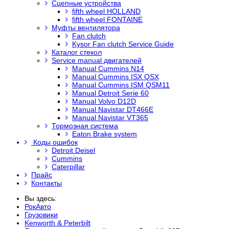
Сцепные устройства
fifth wheel HOLLAND
fifth wheel FONTAINE
Муфты вентилятора
Fan clutch
Kysor Fan clutch Service Guide
Каталог стекол
Service manual двигателей
Manual Cummins N14
Manual Cummins ISX QSX
Manual Cummins ISM QSM11
Manual Detroit Serie 60
Manual Volvo D12D
Manual Navistar DT466E
Manual Navistar VT365
Тормозная система
Eaton Brake system
Коды ошибок
Detroit Deisel
Cummins
Caterpillar
Прайс
Контакты
Вы здесь:
РокАвто
Грузовики
Kenworth & Peterbilt