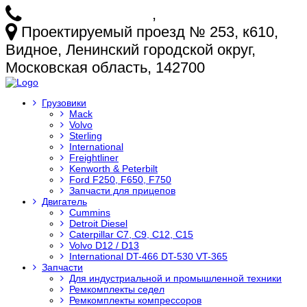
+7 (925) 772-25-73
,
+7 (925) 499-20-29
Проектируемый проезд № 253, к610,
Видное, Ленинский городской округ,
Московская область, 142700
Грузовики
Mack
Volvo
Sterling
International
Freightliner
Kenworth & Peterbilt
Ford F250, F650, F750
Запчасти для прицепов
Двигатель
Cummins
Detroit Diesel
Caterpillar C7, C9, C12, C15
Volvo D12 / D13
International DT-466 DT-530 VT-365
Запчасти
Для индустриальной и промышленной техники
Ремкомплекты седел
Ремкомплекты компрессоров