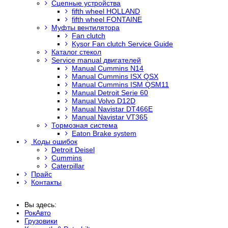
Сцепные устройства
fifth wheel HOLLAND
fifth wheel FONTAINE
Муфты вентилятора
Fan clutch
Kysor Fan clutch Service Guide
Каталог стекол
Service manual двигателей
Manual Cummins N14
Manual Cummins ISX QSX
Manual Cummins ISM QSM11
Manual Detroit Serie 60
Manual Volvo D12D
Manual Navistar DT466E
Manual Navistar VT365
Тормозная система
Eaton Brake system
Коды ошибок
Detroit Deisel
Cummins
Caterpillar
Прайс
Контакты
Вы здесь:
РокАвто
Грузовики