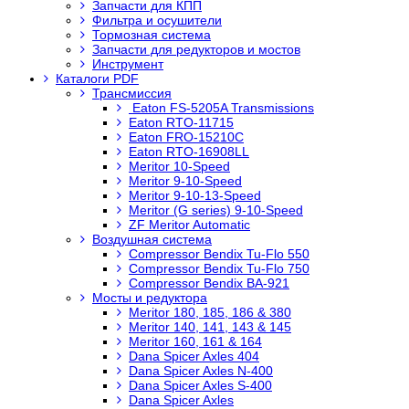
Запчасти для КПП
Фильтра и осушители
Тормозная система
Запчасти для редукторов и мостов
Инструмент
Каталоги PDF
Трансмиссия
Eaton FS-5205A Transmissions
Eaton RTO-11715
Eaton FRO-15210C
Eaton RTO-16908LL
Meritor 10-Speed
Meritor 9-10-Speed
Meritor 9-10-13-Speed
Meritor (G series) 9-10-Speed
ZF Meritor Automatic
Воздушная система
Compressor Bendix Tu-Flo 550
Compressor Bendix Tu-Flo 750
Compressor Bendix BA-921
Мосты и редуктора
Meritor 180, 185, 186 & 380
Meritor 140, 141, 143 & 145
Meritor 160, 161 & 164
Dana Spicer Axles 404
Dana Spicer Axles N-400
Dana Spicer Axles S-400
Dana Spicer Axles