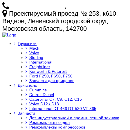
+7 (925) 772-25-73
,
+7 (925) 499-20-29
Проектируемый проезд № 253, к610,
Видное, Ленинский городской округ,
Московская область, 142700
Грузовики
Mack
Volvo
Sterling
International
Freightliner
Kenworth & Peterbilt
Ford F250, F650, F750
Запчасти для прицепов
Двигатель
Cummins
Detroit Diesel
Caterpillar C7, C9, C12, C15
Volvo D12 / D13
International DT-466 DT-530 VT-365
Запчасти
Для индустриальной и промышленной техники
Ремкомплекты седел
Ремкомплекты компрессоров