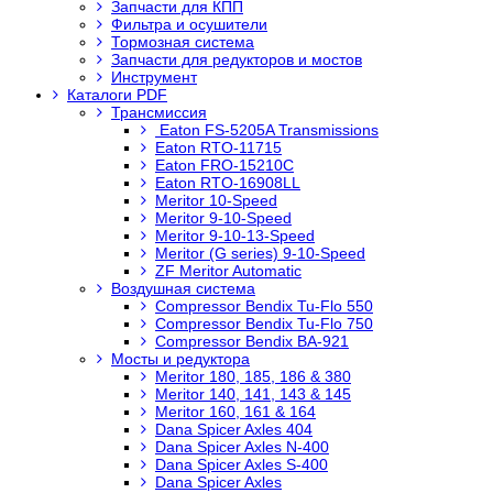
Запчасти для КПП
Фильтра и осушители
Тормозная система
Запчасти для редукторов и мостов
Инструмент
Каталоги PDF
Трансмиссия
Eaton FS-5205A Transmissions
Eaton RTO-11715
Eaton FRO-15210C
Eaton RTO-16908LL
Meritor 10-Speed
Meritor 9-10-Speed
Meritor 9-10-13-Speed
Meritor (G series) 9-10-Speed
ZF Meritor Automatic
Воздушная система
Compressor Bendix Tu-Flo 550
Compressor Bendix Tu-Flo 750
Compressor Bendix BA-921
Мосты и редуктора
Meritor 180, 185, 186 & 380
Meritor 140, 141, 143 & 145
Meritor 160, 161 & 164
Dana Spicer Axles 404
Dana Spicer Axles N-400
Dana Spicer Axles S-400
Dana Spicer Axles