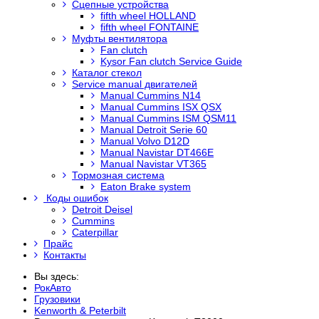
Сцепные устройства
fifth wheel HOLLAND
fifth wheel FONTAINE
Муфты вентилятора
Fan clutch
Kysor Fan clutch Service Guide
Каталог стекол
Service manual двигателей
Manual Cummins N14
Manual Cummins ISX QSX
Manual Cummins ISM QSM11
Manual Detroit Serie 60
Manual Volvo D12D
Manual Navistar DT466E
Manual Navistar VT365
Тормозная система
Eaton Brake system
Коды ошибок
Detroit Deisel
Cummins
Caterpillar
Прайс
Контакты
Вы здесь:
РокАвто
Грузовики
Kenworth & Peterbilt