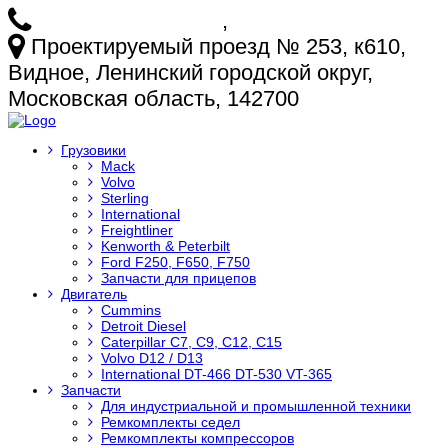
+7 (925) 772-25-73
,
+7 (925) 499-20-29
Проектируемый проезд № 253, к610,
Видное, Ленинский городской округ,
Московская область, 142700
Грузовики
Mack
Volvo
Sterling
International
Freightliner
Kenworth & Peterbilt
Ford F250, F650, F750
Запчасти для прицепов
Двигатель
Cummins
Detroit Diesel
Caterpillar C7, C9, C12, C15
Volvo D12 / D13
International DT-466 DT-530 VT-365
Запчасти
Для индустриальной и промышленной техники
Ремкомплекты седел
Ремкомплекты компрессоров