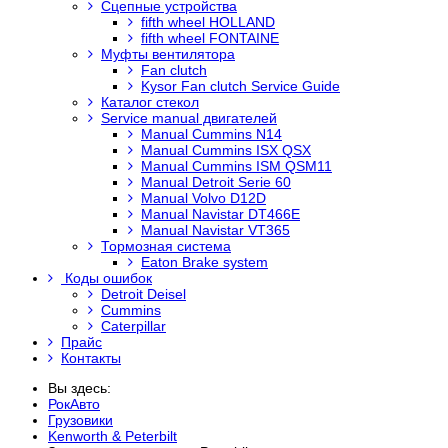
Сцепные устройства
fifth wheel HOLLAND
fifth wheel FONTAINE
Муфты вентилятора
Fan clutch
Kysor Fan clutch Service Guide
Каталог стекол
Service manual двигателей
Manual Cummins N14
Manual Cummins ISX QSX
Manual Cummins ISM QSM11
Manual Detroit Serie 60
Manual Volvo D12D
Manual Navistar DT466E
Manual Navistar VT365
Тормозная система
Eaton Brake system
Коды ошибок
Detroit Deisel
Cummins
Caterpillar
Прайс
Контакты
Вы здесь:
РокАвто
Грузовики
Kenworth & Peterbilt