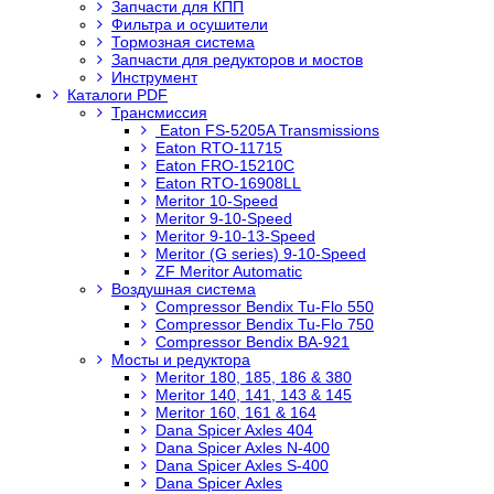
Запчасти для КПП
Фильтра и осушители
Тормозная система
Запчасти для редукторов и мостов
Инструмент
Каталоги PDF
Трансмиссия
Eaton FS-5205A Transmissions
Eaton RTO-11715
Eaton FRO-15210C
Eaton RTO-16908LL
Meritor 10-Speed
Meritor 9-10-Speed
Meritor 9-10-13-Speed
Meritor (G series) 9-10-Speed
ZF Meritor Automatic
Воздушная система
Compressor Bendix Tu-Flo 550
Compressor Bendix Tu-Flo 750
Compressor Bendix BA-921
Мосты и редуктора
Meritor 180, 185, 186 & 380
Meritor 140, 141, 143 & 145
Meritor 160, 161 & 164
Dana Spicer Axles 404
Dana Spicer Axles N-400
Dana Spicer Axles S-400
Dana Spicer Axles