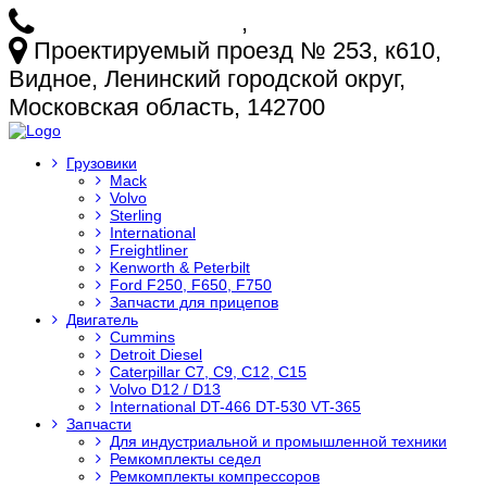
+7 (925) 772-25-73
,
+7 (925) 499-20-29
Проектируемый проезд № 253, к610,
Видное, Ленинский городской округ,
Московская область, 142700
Грузовики
Mack
Volvo
Sterling
International
Freightliner
Kenworth & Peterbilt
Ford F250, F650, F750
Запчасти для прицепов
Двигатель
Cummins
Detroit Diesel
Caterpillar C7, C9, C12, C15
Volvo D12 / D13
International DT-466 DT-530 VT-365
Запчасти
Для индустриальной и промышленной техники
Ремкомплекты седел
Ремкомплекты компрессоров