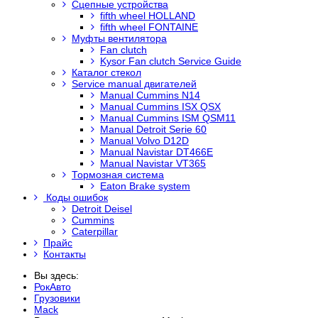
Сцепные устройства
fifth wheel HOLLAND
fifth wheel FONTAINE
Муфты вентилятора
Fan clutch
Kysor Fan clutch Service Guide
Каталог стекол
Service manual двигателей
Manual Cummins N14
Manual Cummins ISX QSX
Manual Cummins ISM QSM11
Manual Detroit Serie 60
Manual Volvo D12D
Manual Navistar DT466E
Manual Navistar VT365
Тормозная система
Eaton Brake system
Коды ошибок
Detroit Deisel
Cummins
Caterpillar
Прайс
Контакты
Вы здесь:
РокАвто
Грузовики
Mack