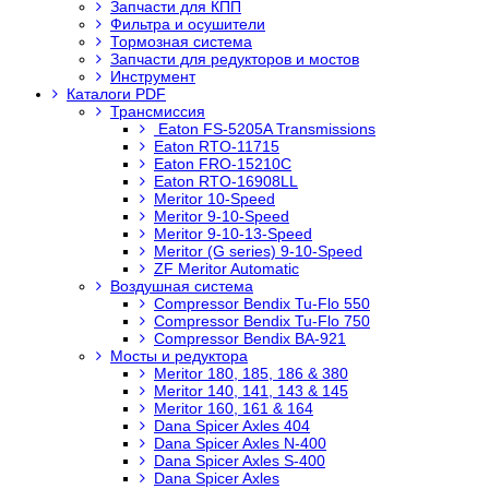
Запчасти для КПП
Фильтра и осушители
Тормозная система
Запчасти для редукторов и мостов
Инструмент
Каталоги PDF
Трансмиссия
Eaton FS-5205A Transmissions
Eaton RTO-11715
Eaton FRO-15210C
Eaton RTO-16908LL
Meritor 10-Speed
Meritor 9-10-Speed
Meritor 9-10-13-Speed
Meritor (G series) 9-10-Speed
ZF Meritor Automatic
Воздушная система
Compressor Bendix Tu-Flo 550
Compressor Bendix Tu-Flo 750
Compressor Bendix BA-921
Мосты и редуктора
Meritor 180, 185, 186 & 380
Meritor 140, 141, 143 & 145
Meritor 160, 161 & 164
Dana Spicer Axles 404
Dana Spicer Axles N-400
Dana Spicer Axles S-400
Dana Spicer Axles