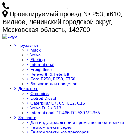
+7 (925) 772-25-73
,
+7 (925) 499-20-29
Проектируемый проезд № 253, к610,
Видное, Ленинский городской округ,
Московская область, 142700
Грузовики
Mack
Volvo
Sterling
International
Freightliner
Kenworth & Peterbilt
Ford F250, F650, F750
Запчасти для прицепов
Двигатель
Cummins
Detroit Diesel
Caterpillar C7, C9, C12, C15
Volvo D12 / D13
International DT-466 DT-530 VT-365
Запчасти
Для индустриальной и промышленной техники
Ремкомплекты седел
Ремкомплекты компрессоров