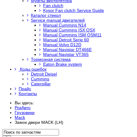
Муфты вентилятора
Fan clutch
Kysor Fan clutch Service Guide
Каталог стекол
Service manual двигателей
Manual Cummins N14
Manual Cummins ISX QSX
Manual Cummins ISM QSM11
Manual Detroit Serie 60
Manual Volvo D12D
Manual Navistar DT466E
Manual Navistar VT365
Тормозная система
Eaton Brake system
Коды ошибок
Detroit Deisel
Cummins
Caterpillar
Прайс
Контакты
Вы здесь:
РокАвто
Грузовики
Mack
Замок двери MACK (LH)