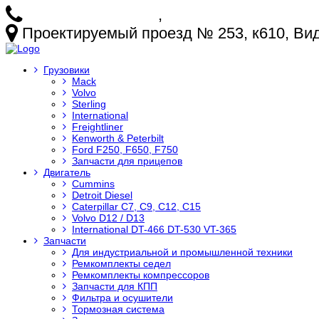
+7 (925) 772-25-73
,
+7 (925) 499-20-29
Проектируемый проезд № 253, к610, Видн
Грузовики
Mack
Volvo
Sterling
International
Freightliner
Kenworth & Peterbilt
Ford F250, F650, F750
Запчасти для прицепов
Двигатель
Cummins
Detroit Diesel
Caterpillar C7, C9, C12, C15
Volvo D12 / D13
International DT-466 DT-530 VT-365
Запчасти
Для индустриальной и промышленной техники
Ремкомплекты седел
Ремкомплекты компрессоров
Запчасти для КПП
Фильтра и осушители
Тормозная система