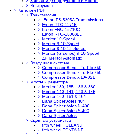
Запчасти для редукторов и мостов
Инструмент
Каталоги PDF
Трансмиссия
Eaton FS-5205A Transmissions
Eaton RTO-11715
Eaton FRO-15210C
Eaton RTO-16908LL
Meritor 10-Speed
Meritor 9-10-Speed
Meritor 9-10-13-Speed
Meritor (G series) 9-10-Speed
ZF Meritor Automatic
Воздушная система
Compressor Bendix Tu-Flo 550
Compressor Bendix Tu-Flo 750
Compressor Bendix BA-921
Мосты и редуктора
Meritor 180, 185, 186 & 380
Meritor 140, 141, 143 & 145
Meritor 160, 161 & 164
Dana Spicer Axles 404
Dana Spicer Axles N-400
Dana Spicer Axles S-400
Dana Spicer Axles
Сцепные устройства
fifth wheel HOLLAND
fifth wheel FONTAINE