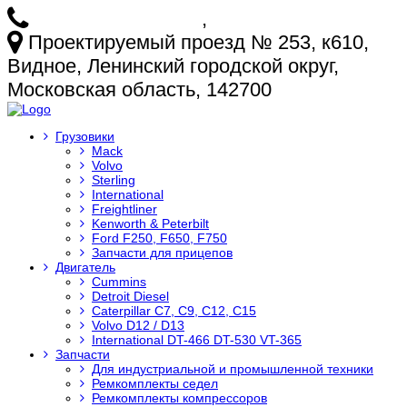
+7 (925) 772-25-73
,
+7 (925) 499-20-29
Проектируемый проезд № 253, к610,
Видное, Ленинский городской округ,
Московская область, 142700
Грузовики
Mack
Volvo
Sterling
International
Freightliner
Kenworth & Peterbilt
Ford F250, F650, F750
Запчасти для прицепов
Двигатель
Cummins
Detroit Diesel
Caterpillar C7, C9, C12, C15
Volvo D12 / D13
International DT-466 DT-530 VT-365
Запчасти
Для индустриальной и промышленной техники
Ремкомплекты седел
Ремкомплекты компрессоров