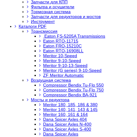
Запчасти для КПП
Фильтра и осушители
Тормозная система
Запчасти для редукторов и мостов
Инструмент
Каталоги PDF
Трансмиссия
Eaton FS-5205A Transmissions
Eaton RTO-11715
Eaton FRO-15210C
Eaton RTO-16908LL
Meritor 10-Speed
Meritor 9-10-Speed
Meritor 9-10-13-Speed
Meritor (G series) 9-10-Speed
ZF Meritor Automatic
Воздушная система
Compressor Bendix Tu-Flo 550
Compressor Bendix Tu-Flo 750
Compressor Bendix BA-921
Мосты и редуктора
Meritor 180, 185, 186 & 380
Meritor 140, 141, 143 & 145
Meritor 160, 161 & 164
Dana Spicer Axles 404
Dana Spicer Axles N-400
Dana Spicer Axles S-400
Dana Spicer Axles