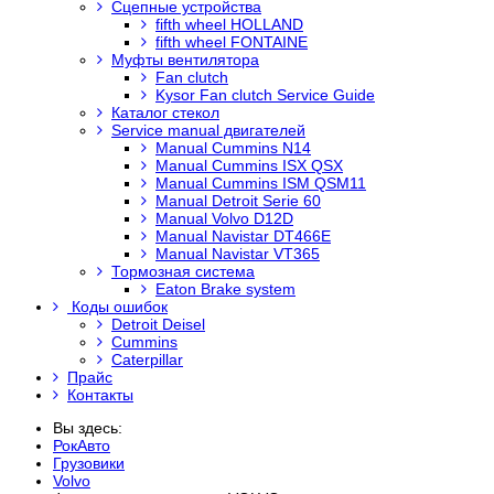
Сцепные устройства
fifth wheel HOLLAND
fifth wheel FONTAINE
Муфты вентилятора
Fan clutch
Kysor Fan clutch Service Guide
Каталог стекол
Service manual двигателей
Manual Cummins N14
Manual Cummins ISX QSX
Manual Cummins ISM QSM11
Manual Detroit Serie 60
Manual Volvo D12D
Manual Navistar DT466E
Manual Navistar VT365
Тормозная система
Eaton Brake system
Коды ошибок
Detroit Deisel
Cummins
Caterpillar
Прайс
Контакты
Вы здесь:
РокАвто
Грузовики
Volvo