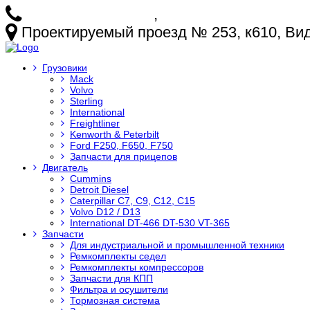
+7 (925) 772-25-73
,
+7 (925) 499-20-29
Проектируемый проезд № 253, к610, Видн
Грузовики
Mack
Volvo
Sterling
International
Freightliner
Kenworth & Peterbilt
Ford F250, F650, F750
Запчасти для прицепов
Двигатель
Cummins
Detroit Diesel
Caterpillar C7, C9, C12, C15
Volvo D12 / D13
International DT-466 DT-530 VT-365
Запчасти
Для индустриальной и промышленной техники
Ремкомплекты седел
Ремкомплекты компрессоров
Запчасти для КПП
Фильтра и осушители
Тормозная система