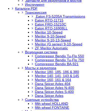
Запчасти для редукторов и мостов
Инструмент
Каталоги PDF
Трансмиссия
Eaton FS-5205A Transmissions
Eaton RTO-11715
Eaton FRO-15210C
Eaton RTO-16908LL
Meritor 10-Speed
Meritor 9-10-Speed
Meritor 9-10-13-Speed
Meritor (G series) 9-10-Speed
ZF Meritor Automatic
Воздушная система
Compressor Bendix Tu-Flo 550
Compressor Bendix Tu-Flo 750
Compressor Bendix BA-921
Мосты и редуктора
Meritor 180, 185, 186 & 380
Meritor 140, 141, 143 & 145
Meritor 160, 161 & 164
Dana Spicer Axles 404
Dana Spicer Axles N-400
Dana Spicer Axles S-400
Dana Spicer Axles
Сцепные устройства
fifth wheel HOLLAND
fifth wheel FONTAINE