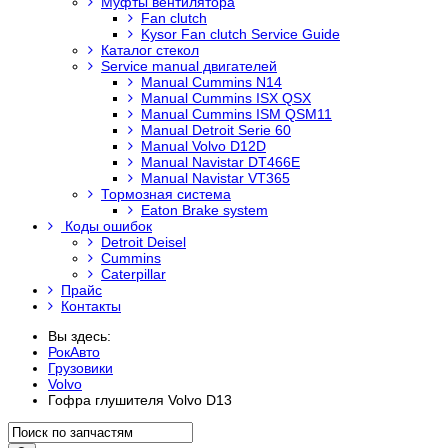
Муфты вентилятора
Fan clutch
Kysor Fan clutch Service Guide
Каталог стекол
Service manual двигателей
Manual Cummins N14
Manual Cummins ISX QSX
Manual Cummins ISM QSM11
Manual Detroit Serie 60
Manual Volvo D12D
Manual Navistar DT466E
Manual Navistar VT365
Тормозная система
Eaton Brake system
Коды ошибок
Detroit Deisel
Cummins
Caterpillar
Прайс
Контакты
Вы здесь:
РокАвто
Грузовики
Volvo
Гофра глушителя Volvo D13