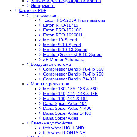
Запчасти для редукторов и мостов
Инструмент
Каталоги PDF
Трансмиссия
Eaton FS-5205A Transmissions
Eaton RTO-11715
Eaton FRO-15210C
Eaton RTO-16908LL
Meritor 10-Speed
Meritor 9-10-Speed
Meritor 9-10-13-Speed
Meritor (G series) 9-10-Speed
ZF Meritor Automatic
Воздушная система
Compressor Bendix Tu-Flo 550
Compressor Bendix Tu-Flo 750
Compressor Bendix BA-921
Мосты и редуктора
Meritor 180, 185, 186 & 380
Meritor 140, 141, 143 & 145
Meritor 160, 161 & 164
Dana Spicer Axles 404
Dana Spicer Axles N-400
Dana Spicer Axles S-400
Dana Spicer Axles
Сцепные устройства
fifth wheel HOLLAND
fifth wheel FONTAINE