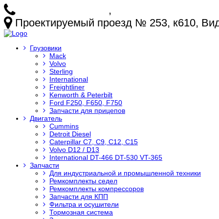
+7 (925) 772-25-73
,
+7 (925) 499-20-29
Проектируемый проезд № 253, к610, Видн
Грузовики
Mack
Volvo
Sterling
International
Freightliner
Kenworth & Peterbilt
Ford F250, F650, F750
Запчасти для прицепов
Двигатель
Cummins
Detroit Diesel
Caterpillar C7, C9, C12, C15
Volvo D12 / D13
International DT-466 DT-530 VT-365
Запчасти
Для индустриальной и промышленной техники
Ремкомплекты седел
Ремкомплекты компрессоров
Запчасти для КПП
Фильтра и осушители
Тормозная система