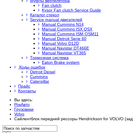
Муфты вентилятора
Fan clutch
Kysor Fan clutch Service Guide
Каталог стекол
Service manual двигателей
Manual Cummins N14
Manual Cummins ISX QSX
Manual Cummins ISM QSM11
Manual Detroit Serie 60
Manual Volvo D12D
Manual Navistar DT466E
Manual Navistar VT365
Тормозная система
Eaton Brake system
Коды ошибок
Detroit Deisel
Cummins
Caterpillar
Прайс
Контакты
Вы здесь:
РокАвто
Грузовики
Volvo
Сайлентблок передней рессоры Hendrickson for VOLVO (зад