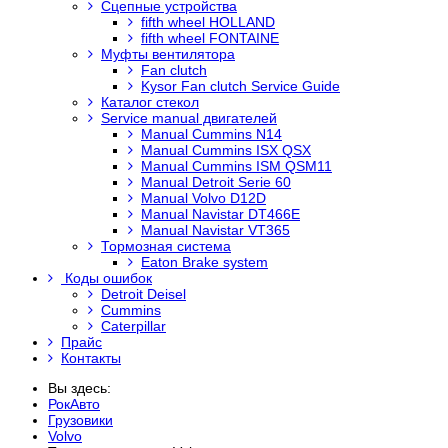
Сцепные устройства
fifth wheel HOLLAND
fifth wheel FONTAINE
Муфты вентилятора
Fan clutch
Kysor Fan clutch Service Guide
Каталог стекол
Service manual двигателей
Manual Cummins N14
Manual Cummins ISX QSX
Manual Cummins ISM QSM11
Manual Detroit Serie 60
Manual Volvo D12D
Manual Navistar DT466E
Manual Navistar VT365
Тормозная система
Eaton Brake system
Коды ошибок
Detroit Deisel
Cummins
Caterpillar
Прайс
Контакты
Вы здесь:
РокАвто
Грузовики
Volvo