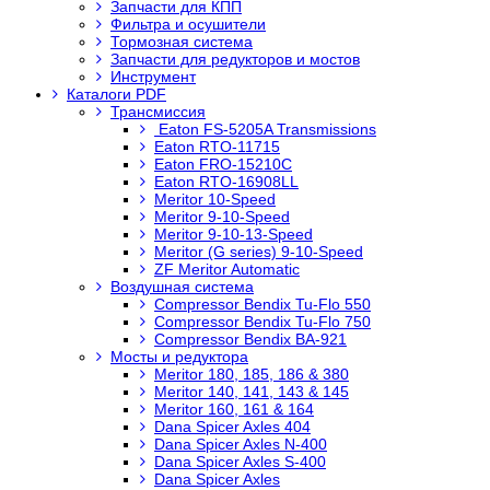
Запчасти для КПП
Фильтра и осушители
Тормозная система
Запчасти для редукторов и мостов
Инструмент
Каталоги PDF
Трансмиссия
Eaton FS-5205A Transmissions
Eaton RTO-11715
Eaton FRO-15210C
Eaton RTO-16908LL
Meritor 10-Speed
Meritor 9-10-Speed
Meritor 9-10-13-Speed
Meritor (G series) 9-10-Speed
ZF Meritor Automatic
Воздушная система
Compressor Bendix Tu-Flo 550
Compressor Bendix Tu-Flo 750
Compressor Bendix BA-921
Мосты и редуктора
Meritor 180, 185, 186 & 380
Meritor 140, 141, 143 & 145
Meritor 160, 161 & 164
Dana Spicer Axles 404
Dana Spicer Axles N-400
Dana Spicer Axles S-400
Dana Spicer Axles