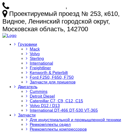
+7 (925) 772-25-73
,
+7 (925) 499-20-29
Проектируемый проезд № 253, к610,
Видное, Ленинский городской округ,
Московская область, 142700
Грузовики
Mack
Volvo
Sterling
International
Freightliner
Kenworth & Peterbilt
Ford F250, F650, F750
Запчасти для прицепов
Двигатель
Cummins
Detroit Diesel
Caterpillar C7, C9, C12, C15
Volvo D12 / D13
International DT-466 DT-530 VT-365
Запчасти
Для индустриальной и промышленной техники
Ремкомплекты седел
Ремкомплекты компрессоров