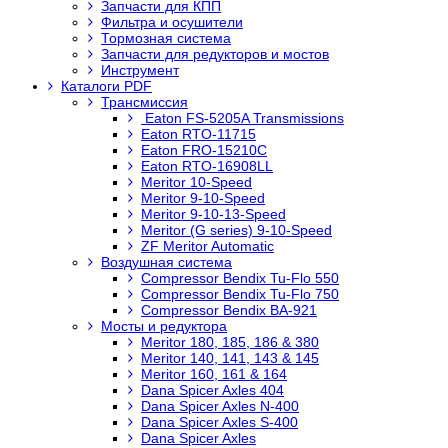
Запчасти для КПП
Фильтра и осушители
Тормозная система
Запчасти для редукторов и мостов
Инструмент
Каталоги PDF
Трансмиссия
Eaton FS-5205A Transmissions
Eaton RTO-11715
Eaton FRO-15210C
Eaton RTO-16908LL
Meritor 10-Speed
Meritor 9-10-Speed
Meritor 9-10-13-Speed
Meritor (G series) 9-10-Speed
ZF Meritor Automatic
Воздушная система
Compressor Bendix Tu-Flo 550
Compressor Bendix Tu-Flo 750
Compressor Bendix BA-921
Мосты и редуктора
Meritor 180, 185, 186 & 380
Meritor 140, 141, 143 & 145
Meritor 160, 161 & 164
Dana Spicer Axles 404
Dana Spicer Axles N-400
Dana Spicer Axles S-400
Dana Spicer Axles