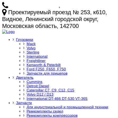
+7 (925) 772-25-73
,
+7 (925) 499-20-29
Проектируемый проезд № 253, к610,
Видное, Ленинский городской округ,
Московская область, 142700
Грузовики
Mack
Volvo
Sterling
International
Freightliner
Kenworth & Peterbilt
Ford F250, F650, F750
Запчасти для прицепов
Двигатель
Cummins
Detroit Diesel
Caterpillar C7, C9, C12, C15
Volvo D12 / D13
International DT-466 DT-530 VT-365
Запчасти
Для индустриальной и промышленной техники
Ремкомплекты седел
Ремкомплекты компрессоров