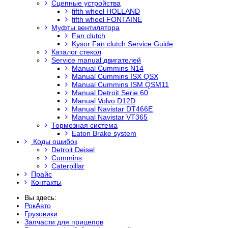
Сцепные устройства
fifth wheel HOLLAND
fifth wheel FONTAINE
Муфты вентилятора
Fan clutch
Kysor Fan clutch Service Guide
Каталог стекол
Service manual двигателей
Manual Cummins N14
Manual Cummins ISX QSX
Manual Cummins ISM QSM11
Manual Detroit Serie 60
Manual Volvo D12D
Manual Navistar DT466E
Manual Navistar VT365
Тормозная система
Eaton Brake system
Коды ошибок
Detroit Deisel
Cummins
Caterpillar
Прайс
Контакты
Вы здесь:
РокАвто
Грузовики
Запчасти для прицепов