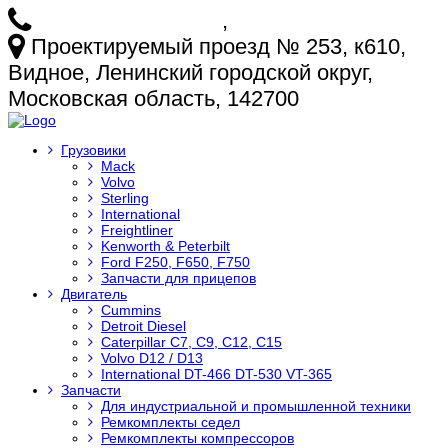
+7 (925) 772-25-73
,
+7 (925) 499-20-29
Проектируемый проезд № 253, к610,
Видное, Ленинский городской округ,
Московская область, 142700
Грузовики
Mack
Volvo
Sterling
International
Freightliner
Kenworth & Peterbilt
Ford F250, F650, F750
Запчасти для прицепов
Двигатель
Cummins
Detroit Diesel
Caterpillar C7, C9, C12, C15
Volvo D12 / D13
International DT-466 DT-530 VT-365
Запчасти
Для индустриальной и промышленной техники
Ремкомплекты седел
Ремкомплекты компрессоров