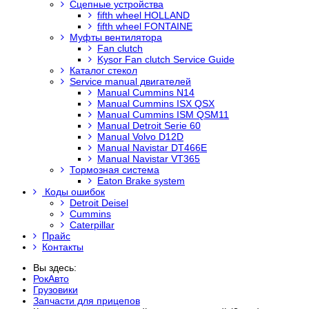
Сцепные устройства
fifth wheel HOLLAND
fifth wheel FONTAINE
Муфты вентилятора
Fan clutch
Kysor Fan clutch Service Guide
Каталог стекол
Service manual двигателей
Manual Cummins N14
Manual Cummins ISX QSX
Manual Cummins ISM QSM11
Manual Detroit Serie 60
Manual Volvo D12D
Manual Navistar DT466E
Manual Navistar VT365
Тормозная система
Eaton Brake system
Коды ошибок
Detroit Deisel
Cummins
Caterpillar
Прайс
Контакты
Вы здесь:
РокАвто
Грузовики
Запчасти для прицепов