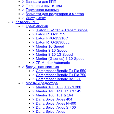
Запчасти для КПП
Фильтра и осушители
Тормозная система
Запчасти для редукторов и мостов
Инструмент
Каталоги PDF
Трансмиссия
Eaton FS-5205A Transmissions
Eaton RTO-11715
Eaton FRO-15210C
Eaton RTO-16908LL
Meritor 10-Speed
Meritor 9-10-Speed
Meritor 9-10-13-Speed
Meritor (G series) 9-10-Speed
ZF Meritor Automatic
Воздушная система
Compressor Bendix Tu-Flo 550
Compressor Bendix Tu-Flo 750
Compressor Bendix BA-921
Мосты и редуктора
Meritor 180, 185, 186 & 380
Meritor 140, 141, 143 & 145
Meritor 160, 161 & 164
Dana Spicer Axles 404
Dana Spicer Axles N-400
Dana Spicer Axles S-400
Dana Spicer Axles