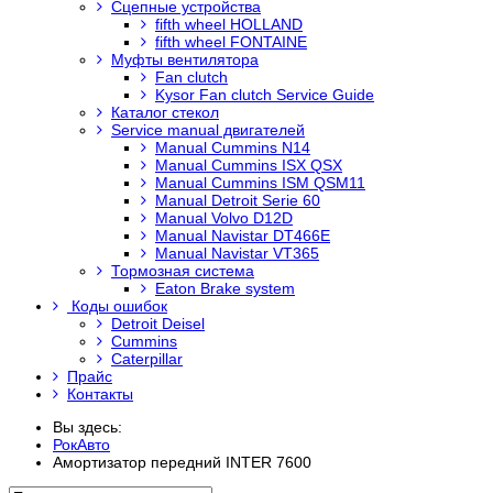
Сцепные устройства
fifth wheel HOLLAND
fifth wheel FONTAINE
Муфты вентилятора
Fan clutch
Kysor Fan clutch Service Guide
Каталог стекол
Service manual двигателей
Manual Cummins N14
Manual Cummins ISX QSX
Manual Cummins ISM QSM11
Manual Detroit Serie 60
Manual Volvo D12D
Manual Navistar DT466E
Manual Navistar VT365
Тормозная система
Eaton Brake system
Коды ошибок
Detroit Deisel
Cummins
Caterpillar
Прайс
Контакты
Вы здесь:
РокАвто
Амортизатор передний INTER 7600