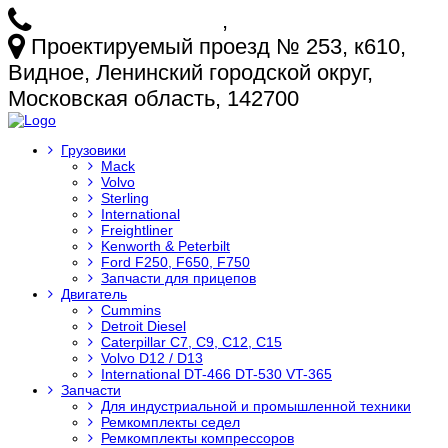
+7 (925) 772-25-73
,
+7 (925) 499-20-29
Проектируемый проезд № 253, к610,
Видное, Ленинский городской округ,
Московская область, 142700
Грузовики
Mack
Volvo
Sterling
International
Freightliner
Kenworth & Peterbilt
Ford F250, F650, F750
Запчасти для прицепов
Двигатель
Cummins
Detroit Diesel
Caterpillar C7, C9, C12, C15
Volvo D12 / D13
International DT-466 DT-530 VT-365
Запчасти
Для индустриальной и промышленной техники
Ремкомплекты седел
Ремкомплекты компрессоров