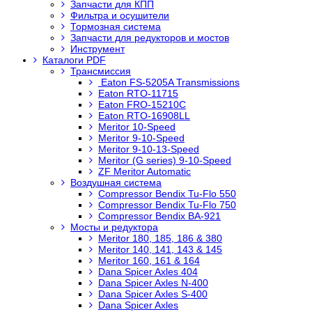
Запчасти для КПП
Фильтра и осушители
Тормозная система
Запчасти для редукторов и мостов
Инструмент
Каталоги PDF
Трансмиссия
Eaton FS-5205A Transmissions
Eaton RTO-11715
Eaton FRO-15210C
Eaton RTO-16908LL
Meritor 10-Speed
Meritor 9-10-Speed
Meritor 9-10-13-Speed
Meritor (G series) 9-10-Speed
ZF Meritor Automatic
Воздушная система
Compressor Bendix Tu-Flo 550
Compressor Bendix Tu-Flo 750
Compressor Bendix BA-921
Мосты и редуктора
Meritor 180, 185, 186 & 380
Meritor 140, 141, 143 & 145
Meritor 160, 161 & 164
Dana Spicer Axles 404
Dana Spicer Axles N-400
Dana Spicer Axles S-400
Dana Spicer Axles