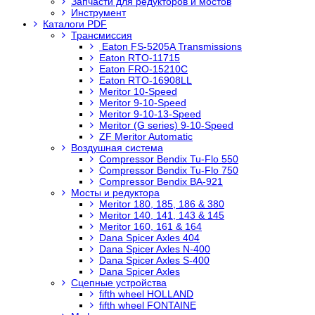
Запчасти для редукторов и мостов
Инструмент
Каталоги PDF
Трансмиссия
Eaton FS-5205A Transmissions
Eaton RTO-11715
Eaton FRO-15210C
Eaton RTO-16908LL
Meritor 10-Speed
Meritor 9-10-Speed
Meritor 9-10-13-Speed
Meritor (G series) 9-10-Speed
ZF Meritor Automatic
Воздушная система
Compressor Bendix Tu-Flo 550
Compressor Bendix Tu-Flo 750
Compressor Bendix BA-921
Мосты и редуктора
Meritor 180, 185, 186 & 380
Meritor 140, 141, 143 & 145
Meritor 160, 161 & 164
Dana Spicer Axles 404
Dana Spicer Axles N-400
Dana Spicer Axles S-400
Dana Spicer Axles
Сцепные устройства
fifth wheel HOLLAND
fifth wheel FONTAINE