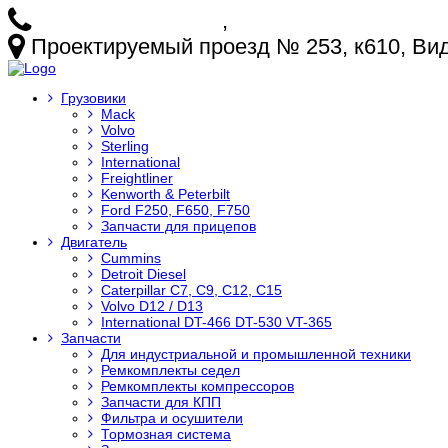
+7 (925) 772-25-73
,
+7 (925) 499-20-29
Проектируемый проезд № 253, к610, Видн
Грузовики
Mack
Volvo
Sterling
International
Freightliner
Kenworth & Peterbilt
Ford F250, F650, F750
Запчасти для прицепов
Двигатель
Cummins
Detroit Diesel
Caterpillar C7, C9, C12, C15
Volvo D12 / D13
International DT-466 DT-530 VT-365
Запчасти
Для индустриальной и промышленной техники
Ремкомплекты седел
Ремкомплекты компрессоров
Запчасти для КПП
Фильтра и осушители
Тормозная система