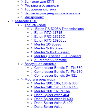
Запчасти для КПП
Фильтра и осушители
Тормозная система
Запчасти для редукторов и мостов
Инструмент
Каталоги PDF
Трансмиссия
Eaton FS-5205A Transmissions
Eaton RTO-11715
Eaton FRO-15210C
Eaton RTO-16908LL
Meritor 10-Speed
Meritor 9-10-Speed
Meritor 9-10-13-Speed
Meritor (G series) 9-10-Speed
ZF Meritor Automatic
Воздушная система
Compressor Bendix Tu-Flo 550
Compressor Bendix Tu-Flo 750
Compressor Bendix BA-921
Мосты и редуктора
Meritor 180, 185, 186 & 380
Meritor 140, 141, 143 & 145
Meritor 160, 161 & 164
Dana Spicer Axles 404
Dana Spicer Axles N-400
Dana Spicer Axles S-400
Dana Spicer Axles