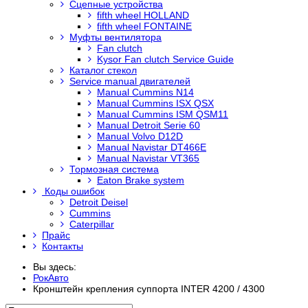
Сцепные устройства
fifth wheel HOLLAND
fifth wheel FONTAINE
Муфты вентилятора
Fan clutch
Kysor Fan clutch Service Guide
Каталог стекол
Service manual двигателей
Manual Cummins N14
Manual Cummins ISX QSX
Manual Cummins ISM QSM11
Manual Detroit Serie 60
Manual Volvo D12D
Manual Navistar DT466E
Manual Navistar VT365
Тормозная система
Eaton Brake system
Коды ошибок
Detroit Deisel
Cummins
Caterpillar
Прайс
Контакты
Вы здесь:
РокАвто
Кронштейн крепления суппорта INTER 4200 / 4300