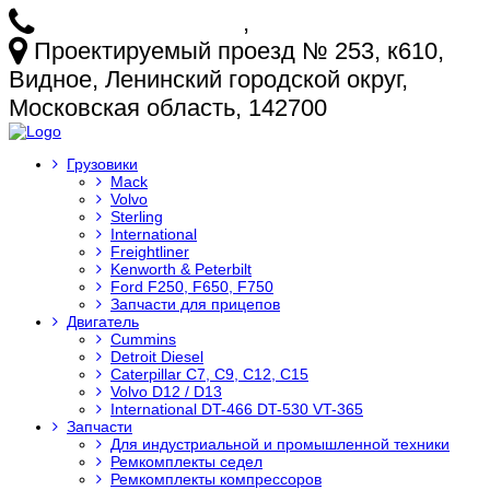
+7 (925) 772-25-73
,
+7 (925) 499-20-29
Проектируемый проезд № 253, к610,
Видное, Ленинский городской округ,
Московская область, 142700
Грузовики
Mack
Volvo
Sterling
International
Freightliner
Kenworth & Peterbilt
Ford F250, F650, F750
Запчасти для прицепов
Двигатель
Cummins
Detroit Diesel
Caterpillar C7, C9, C12, C15
Volvo D12 / D13
International DT-466 DT-530 VT-365
Запчасти
Для индустриальной и промышленной техники
Ремкомплекты седел
Ремкомплекты компрессоров