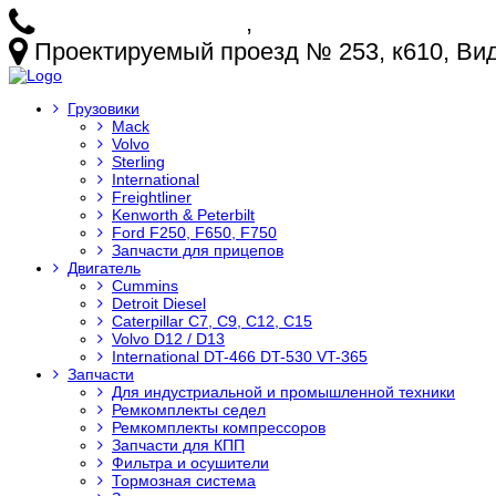
+7 (925) 772-25-73
,
+7 (925) 499-20-29
Проектируемый проезд № 253, к610, Видн
Грузовики
Mack
Volvo
Sterling
International
Freightliner
Kenworth & Peterbilt
Ford F250, F650, F750
Запчасти для прицепов
Двигатель
Cummins
Detroit Diesel
Caterpillar C7, C9, C12, C15
Volvo D12 / D13
International DT-466 DT-530 VT-365
Запчасти
Для индустриальной и промышленной техники
Ремкомплекты седел
Ремкомплекты компрессоров
Запчасти для КПП
Фильтра и осушители
Тормозная система