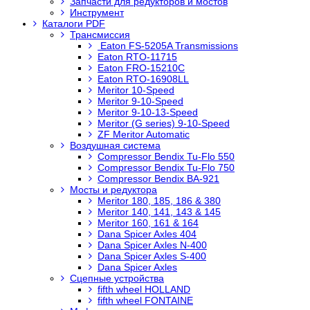
Запчасти для редукторов и мостов
Инструмент
Каталоги PDF
Трансмиссия
Eaton FS-5205A Transmissions
Eaton RTO-11715
Eaton FRO-15210C
Eaton RTO-16908LL
Meritor 10-Speed
Meritor 9-10-Speed
Meritor 9-10-13-Speed
Meritor (G series) 9-10-Speed
ZF Meritor Automatic
Воздушная система
Compressor Bendix Tu-Flo 550
Compressor Bendix Tu-Flo 750
Compressor Bendix BA-921
Мосты и редуктора
Meritor 180, 185, 186 & 380
Meritor 140, 141, 143 & 145
Meritor 160, 161 & 164
Dana Spicer Axles 404
Dana Spicer Axles N-400
Dana Spicer Axles S-400
Dana Spicer Axles
Сцепные устройства
fifth wheel HOLLAND
fifth wheel FONTAINE