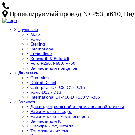
+7 (925) 772-25-73
,
+7 (925) 499-20-29
Проектируемый проезд № 253, к610, Видн
Грузовики
Mack
Volvo
Sterling
International
Freightliner
Kenworth & Peterbilt
Ford F250, F650, F750
Запчасти для прицепов
Двигатель
Cummins
Detroit Diesel
Caterpillar C7, C9, C12, C15
Volvo D12 / D13
International DT-466 DT-530 VT-365
Запчасти
Для индустриальной и промышленной техники
Ремкомплекты седел
Ремкомплекты компрессоров
Запчасти для КПП
Фильтра и осушители
Тормозная система