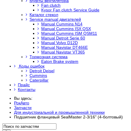
Муфты вентилятора
Fan clutch
Kysor Fan clutch Service Guide
Каталог стекол
Service manual двигателей
Manual Cummins N14
Manual Cummins ISX QSX
Manual Cummins ISM QSM11
Manual Detroit Serie 60
Manual Volvo D12D
Manual Navistar DT466E
Manual Navistar VT365
Тормозная система
Eaton Brake system
Коды ошибок
Detroit Deisel
Cummins
Caterpillar
Прайс
Контакты
Вы здесь:
РокАвто
Запчасти
Для индустриальной и промышленной техники
Подшипник фланцевый SealMaster 2-3/16" (4-болтовый)