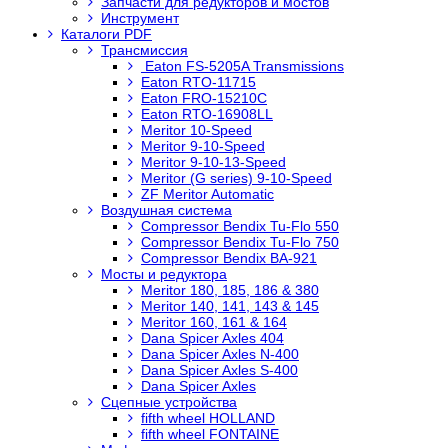
Запчасти для редукторов и мостов
Инструмент
Каталоги PDF
Трансмиссия
Eaton FS-5205A Transmissions
Eaton RTO-11715
Eaton FRO-15210C
Eaton RTO-16908LL
Meritor 10-Speed
Meritor 9-10-Speed
Meritor 9-10-13-Speed
Meritor (G series) 9-10-Speed
ZF Meritor Automatic
Воздушная система
Compressor Bendix Tu-Flo 550
Compressor Bendix Tu-Flo 750
Compressor Bendix BA-921
Мосты и редуктора
Meritor 180, 185, 186 & 380
Meritor 140, 141, 143 & 145
Meritor 160, 161 & 164
Dana Spicer Axles 404
Dana Spicer Axles N-400
Dana Spicer Axles S-400
Dana Spicer Axles
Сцепные устройства
fifth wheel HOLLAND
fifth wheel FONTAINE