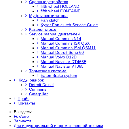
Сцепные устройства
fifth wheel HOLLAND
fifth wheel FONTAINE
Муфты вентилятора
Fan clutch
Kysor Fan clutch Service Guide
Каталог стекол
Service manual двигателей
Manual Cummins N14
Manual Cummins ISX QSX
Manual Cummins ISM QSM11
Manual Detroit Serie 60
Manual Volvo D12D
Manual Navistar DT466E
Manual Navistar VT365
Тормозная система
Eaton Brake system
Коды ошибок
Detroit Deisel
Cummins
Caterpillar
Прайс
Контакты
Вы здесь:
РокАвто
Запчасти
Для индустриальной и промышленной техники