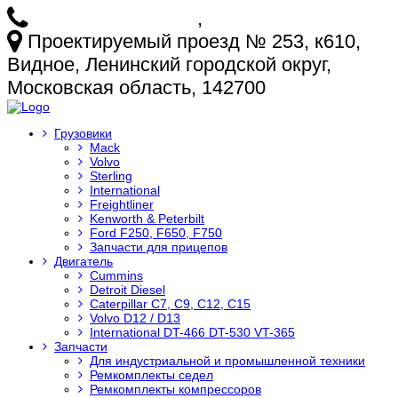
+7 (925) 772-25-73
,
+7 (925) 499-20-29
Проектируемый проезд № 253, к610,
Видное, Ленинский городской округ,
Московская область, 142700
Грузовики
Mack
Volvo
Sterling
International
Freightliner
Kenworth & Peterbilt
Ford F250, F650, F750
Запчасти для прицепов
Двигатель
Cummins
Detroit Diesel
Caterpillar C7, C9, C12, C15
Volvo D12 / D13
International DT-466 DT-530 VT-365
Запчасти
Для индустриальной и промышленной техники
Ремкомплекты седел
Ремкомплекты компрессоров