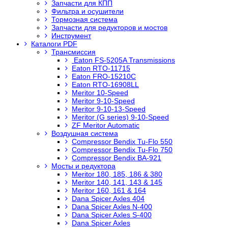
Запчасти для КПП
Фильтра и осушители
Тормозная система
Запчасти для редукторов и мостов
Инструмент
Каталоги PDF
Трансмиссия
Eaton FS-5205A Transmissions
Eaton RTO-11715
Eaton FRO-15210C
Eaton RTO-16908LL
Meritor 10-Speed
Meritor 9-10-Speed
Meritor 9-10-13-Speed
Meritor (G series) 9-10-Speed
ZF Meritor Automatic
Воздушная система
Compressor Bendix Tu-Flo 550
Compressor Bendix Tu-Flo 750
Compressor Bendix BA-921
Мосты и редуктора
Meritor 180, 185, 186 & 380
Meritor 140, 141, 143 & 145
Meritor 160, 161 & 164
Dana Spicer Axles 404
Dana Spicer Axles N-400
Dana Spicer Axles S-400
Dana Spicer Axles