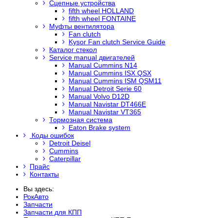
Сцепные устройства
fifth wheel HOLLAND
fifth wheel FONTAINE
Муфты вентилятора
Fan clutch
Kysor Fan clutch Service Guide
Каталог стекол
Service manual двигателей
Manual Cummins N14
Manual Cummins ISX QSX
Manual Cummins ISM QSM11
Manual Detroit Serie 60
Manual Volvo D12D
Manual Navistar DT466E
Manual Navistar VT365
Тормозная система
Eaton Brake system
Коды ошибок
Detroit Deisel
Cummins
Caterpillar
Прайс
Контакты
Вы здесь:
РокАвто
Запчасти
Запчасти для КПП