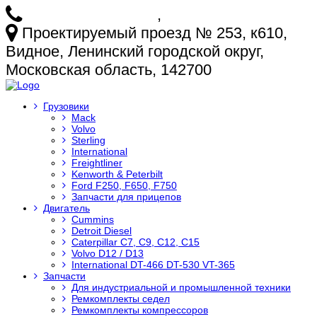
+7 (925) 772-25-73
,
+7 (925) 499-20-29
Проектируемый проезд № 253, к610,
Видное, Ленинский городской округ,
Московская область, 142700
Грузовики
Mack
Volvo
Sterling
International
Freightliner
Kenworth & Peterbilt
Ford F250, F650, F750
Запчасти для прицепов
Двигатель
Cummins
Detroit Diesel
Caterpillar C7, C9, C12, C15
Volvo D12 / D13
International DT-466 DT-530 VT-365
Запчасти
Для индустриальной и промышленной техники
Ремкомплекты седел
Ремкомплекты компрессоров