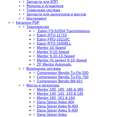
Запчасти для КПП
Фильтра и осушители
Тормозная система
Запчасти для редукторов и мостов
Инструмент
Каталоги PDF
Трансмиссия
Eaton FS-5205A Transmissions
Eaton RTO-11715
Eaton FRO-15210C
Eaton RTO-16908LL
Meritor 10-Speed
Meritor 9-10-Speed
Meritor 9-10-13-Speed
Meritor (G series) 9-10-Speed
ZF Meritor Automatic
Воздушная система
Compressor Bendix Tu-Flo 550
Compressor Bendix Tu-Flo 750
Compressor Bendix BA-921
Мосты и редуктора
Meritor 180, 185, 186 & 380
Meritor 140, 141, 143 & 145
Meritor 160, 161 & 164
Dana Spicer Axles 404
Dana Spicer Axles N-400
Dana Spicer Axles S-400
Dana Spicer Axles